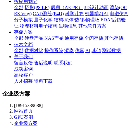
按应用划分
全部
摄影(PS LR)
后期（AE PR）
3D设计动画
渲染(OC
RS Vray)
CAD测绘(P4D)
科学计算
机器学习AI
电磁仿真
分子模拟
量子化学
结构/流体/热/多物理场
EDA/后仿验
证
物理材料电子结构
生物信息
其他软件方案
存储方案
全部
硬盘产品
NAS产品
通用存储
全闪存储
其他存储
技术文档
全部
数据对比
操作系统
渲染
仿真
AI
其他
测试数据
关于我们
留言反馈
售后说明
联系我们
成功案例
高校客户
人才招募
资料下载
企业级方案
[18915339688]
网站首页
GPU案例
企业级方案