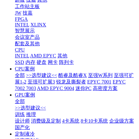
工作站主板
JW
技嘉
FPGA
INTEL
XLINX
智慧展示
会议室产品
配套及其他
CPU
INTEL
AMD EPYC
其他
SSD
内存
硬盘
网卡
阵列卡
CPU案例
全部
>>选型建议<<
酷睿及酷睿X
至强W系列
至强可扩
展1-2
至强可扩展3
锐龙及撕裂者
EPYC 7001
EPYC
7002 7003
AMD EPYC 9004
迷你PC
高密度方案
GPU案例
全部
>>选型建议<<
训练
推理
设计师
消费级及定制
4卡系统
8卡10卡系统
企业级方案
国产化
定制液冷