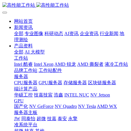
网站首页
新闻资讯
全部
专业图像
科研动态
AI资讯
企业资讯
行业新闻
地
理测绘
产品资料
全部
AI 大模型
工作站
Intel 酷睿
Intel Xeon
AMD 锐龙
AMD 撕裂者
液冷工作站
品牌工作站
工作站配件
服务器
CPU服务器
GPU服务器
存储服务器
区块链服务器
端计算产品
华硕工控
技嘉技宸
浩鑫
INTEL NUC
NV Jetson
GPU
国产化
NV GeForce
NV Quadro
NV Tesla
AMD WX
服务器主板
JW
同泰怡
超微
技嘉
泰安
永擎
准系统平台
超微
技嘉
其他