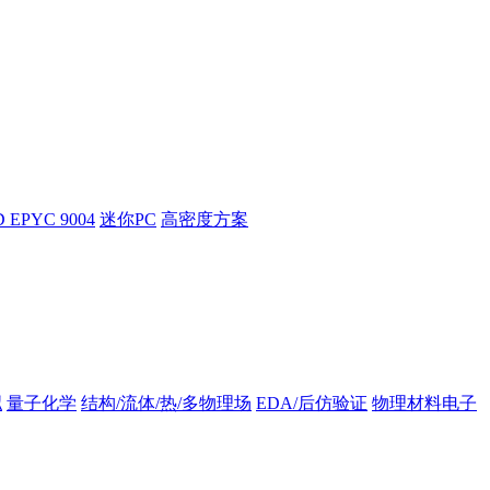
 EPYC 9004
迷你PC
高密度方案
拟
量子化学
结构/流体/热/多物理场
EDA/后仿验证
物理材料电子