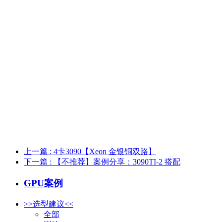
上一篇
: 4卡3090【Xeon 金银铜双路】
下一篇
: 【不推荐】案例分享：3090TI-2 搭配
GPU案例
>>选型建议<<
全部