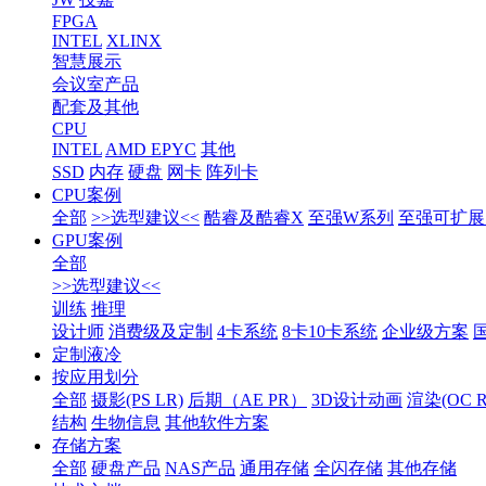
FPGA
INTEL
XLINX
智慧展示
会议室产品
配套及其他
CPU
INTEL
AMD EPYC
其他
SSD
内存
硬盘
网卡
阵列卡
CPU案例
全部
>>选型建议<<
酷睿及酷睿X
至强W系列
至强可扩展1
GPU案例
全部
>>选型建议<<
训练
推理
设计师
消费级及定制
4卡系统
8卡10卡系统
企业级方案
定制液冷
按应用划分
全部
摄影(PS LR)
后期（AE PR）
3D设计动画
渲染(OC RS
结构
生物信息
其他软件方案
存储方案
全部
硬盘产品
NAS产品
通用存储
全闪存储
其他存储