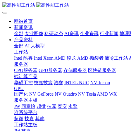
网站首页
新闻资讯
全部
专业图像
科研动态
AI资讯
企业资讯
行业新闻
地理
产品资料
全部
AI 大模型
工作站
Intel 酷睿
Intel Xeon
AMD 锐龙
AMD 撕裂者
液冷工作站
服务器
CPU服务器
GPU服务器
存储服务器
区块链服务器
端计算产品
华硕工控
技嘉技宸
浩鑫
INTEL NUC
NV Jetson
GPU
国产化
NV GeForce
NV Quadro
NV Tesla
AMD WX
服务器主板
JW
同泰怡
超微
技嘉
泰安
永擎
准系统平台
超微
技嘉
其他
工作站主板
JW
技嘉