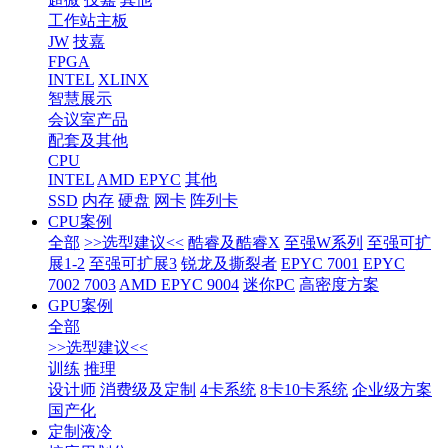
工作站主板
JW
技嘉
FPGA
INTEL
XLINX
智慧展示
会议室产品
配套及其他
CPU
INTEL
AMD EPYC
其他
SSD
内存
硬盘
网卡
阵列卡
CPU案例
全部
>>选型建议<<
酷睿及酷睿X
至强W系列
至强可扩
展1-2
至强可扩展3
锐龙及撕裂者
EPYC 7001
EPYC
7002 7003
AMD EPYC 9004
迷你PC
高密度方案
GPU案例
全部
>>选型建议<<
训练
推理
设计师
消费级及定制
4卡系统
8卡10卡系统
企业级方案
国产化
定制液冷