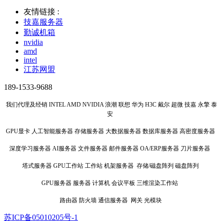
友情链接 :
技嘉服务器
勤诚机箱
nvidia
amd
intel
江苏网盟
189-1533-9688
我们代理及经销 INTEL AMD NVIDIA 浪潮 联想 华为 H3C 戴尔 超微 技嘉 永擎 泰
安
GPU显卡 人工智能服务器 存储服务器 大数据服务器 数据库服务器 高密度服务器
深度学习服务器 AI服务器 文件服务器 邮件服务器 OA/ERP服务器 刀片服务器
塔式服务器 GPU工作站 工作站 机架服务器 存储/磁盘阵列 磁盘阵列
GPU服务器 服务器 计算机 会议平板 三维渲染工作站
路由器 防火墙 通信服务器 网关 光模块
苏ICP备05010205号-1