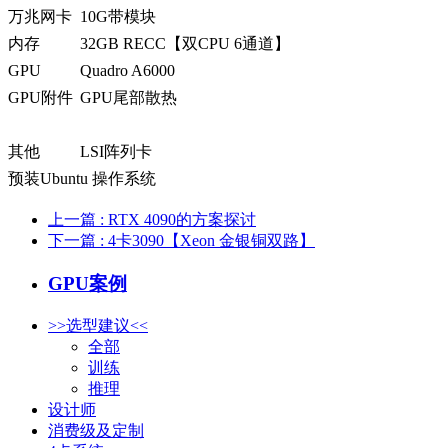
万兆网卡
10G带模块
内存
32GB RECC【双CPU 6通道】
GPU
Quadro A6000
GPU附件
GPU尾部散热
其他
LSI阵列卡
预装Ubuntu 操作系统
上一篇
: RTX 4090的方案探讨
下一篇
: 4卡3090【Xeon 金银铜双路】
GPU案例
>>选型建议<<
全部
训练
推理
设计师
消费级及定制