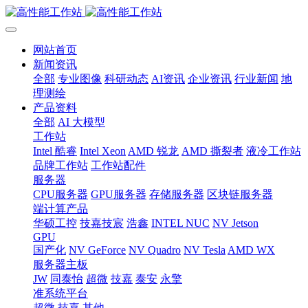
网站首页
新闻资讯
全部
专业图像
科研动态
AI资讯
企业资讯
行业新闻
地
理测绘
产品资料
全部
AI 大模型
工作站
Intel 酷睿
Intel Xeon
AMD 锐龙
AMD 撕裂者
液冷工作站
品牌工作站
工作站配件
服务器
CPU服务器
GPU服务器
存储服务器
区块链服务器
端计算产品
华硕工控
技嘉技宸
浩鑫
INTEL NUC
NV Jetson
GPU
国产化
NV GeForce
NV Quadro
NV Tesla
AMD WX
服务器主板
JW
同泰怡
超微
技嘉
泰安
永擎
准系统平台
超微
技嘉
其他