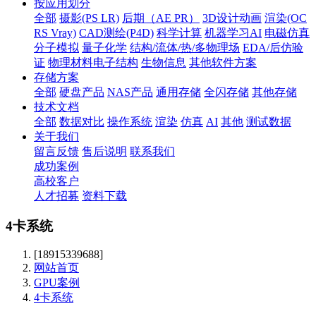
按应用划分
全部
摄影(PS LR)
后期（AE PR）
3D设计动画
渲染(OC
RS Vray)
CAD测绘(P4D)
科学计算
机器学习AI
电磁仿真
分子模拟
量子化学
结构/流体/热/多物理场
EDA/后仿验
证
物理材料电子结构
生物信息
其他软件方案
存储方案
全部
硬盘产品
NAS产品
通用存储
全闪存储
其他存储
技术文档
全部
数据对比
操作系统
渲染
仿真
AI
其他
测试数据
关于我们
留言反馈
售后说明
联系我们
成功案例
高校客户
人才招募
资料下载
4卡系统
[18915339688]
网站首页
GPU案例
4卡系统