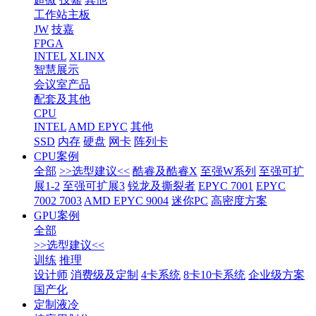
工作站主板
JW
技嘉
FPGA
INTEL
XLINX
智慧展示
会议室产品
配套及其他
CPU
INTEL
AMD EPYC
其他
SSD
内存
硬盘
网卡
阵列卡
CPU案例
全部
>>选型建议<<
酷睿及酷睿X
至强W系列
至强可扩
展1-2
至强可扩展3
锐龙及撕裂者
EPYC 7001
EPYC
7002 7003
AMD EPYC 9004
迷你PC
高密度方案
GPU案例
全部
>>选型建议<<
训练
推理
设计师
消费级及定制
4卡系统
8卡10卡系统
企业级方案
国产化
定制液冷