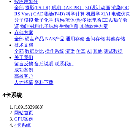
按应用划分
全部
摄影(PS LR)
后期（AE PR）
3D设计动画
渲染(OC
RS Vray)
CAD测绘(P4D)
科学计算
机器学习AI
电磁仿真
分子模拟
量子化学
结构/流体/热/多物理场
EDA/后仿验
证
物理材料电子结构
生物信息
其他软件方案
存储方案
全部
硬盘产品
NAS产品
通用存储
全闪存储
其他存储
技术文档
全部
数据对比
操作系统
渲染
仿真
AI
其他
测试数据
关于我们
留言反馈
售后说明
联系我们
成功案例
高校客户
人才招募
资料下载
4卡系统
[18915339688]
网站首页
GPU案例
4卡系统