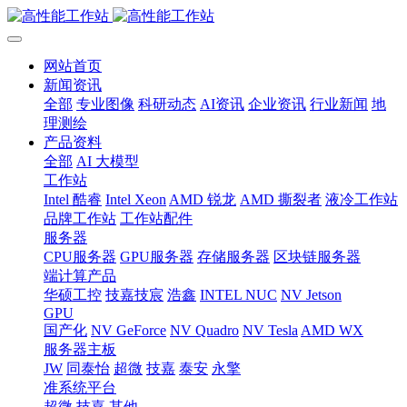
网站首页
新闻资讯
全部
专业图像
科研动态
AI资讯
企业资讯
行业新闻
地
理测绘
产品资料
全部
AI 大模型
工作站
Intel 酷睿
Intel Xeon
AMD 锐龙
AMD 撕裂者
液冷工作站
品牌工作站
工作站配件
服务器
CPU服务器
GPU服务器
存储服务器
区块链服务器
端计算产品
华硕工控
技嘉技宸
浩鑫
INTEL NUC
NV Jetson
GPU
国产化
NV GeForce
NV Quadro
NV Tesla
AMD WX
服务器主板
JW
同泰怡
超微
技嘉
泰安
永擎
准系统平台
超微
技嘉
其他