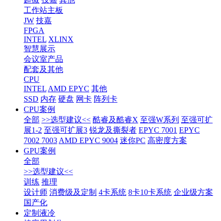
工作站主板
JW
技嘉
FPGA
INTEL
XLINX
智慧展示
会议室产品
配套及其他
CPU
INTEL
AMD EPYC
其他
SSD
内存
硬盘
网卡
阵列卡
CPU案例
全部
>>选型建议<<
酷睿及酷睿X
至强W系列
至强可扩
展1-2
至强可扩展3
锐龙及撕裂者
EPYC 7001
EPYC
7002 7003
AMD EPYC 9004
迷你PC
高密度方案
GPU案例
全部
>>选型建议<<
训练
推理
设计师
消费级及定制
4卡系统
8卡10卡系统
企业级方案
国产化
定制液冷