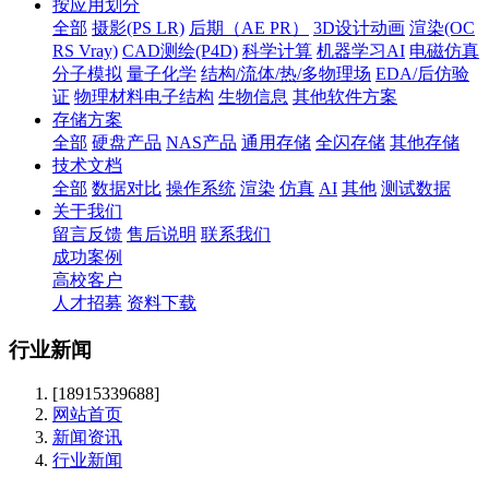
按应用划分
全部
摄影(PS LR)
后期（AE PR）
3D设计动画
渲染(OC
RS Vray)
CAD测绘(P4D)
科学计算
机器学习AI
电磁仿真
分子模拟
量子化学
结构/流体/热/多物理场
EDA/后仿验
证
物理材料电子结构
生物信息
其他软件方案
存储方案
全部
硬盘产品
NAS产品
通用存储
全闪存储
其他存储
技术文档
全部
数据对比
操作系统
渲染
仿真
AI
其他
测试数据
关于我们
留言反馈
售后说明
联系我们
成功案例
高校客户
人才招募
资料下载
行业新闻
[18915339688]
网站首页
新闻资讯
行业新闻