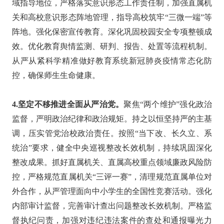
域指导地位，严格落实意识形态工作责任制，加强直属机
关和高校意识形态阵地管理，指导高校筑牢“三微一端”等
阵地。强化保密宣传教育。深化巩固校园安全专项整顿成
效。优化教育舆情监测、研判、报告、处置等流程机制。
从严从紧科学精准做好教育系统新冠肺炎疫情常态化防
控，确保师生生命健康。
4.坚定不移推进全面从严治党。
聚焦“两个维护”强化政治
监督，严明政治纪律和政治规矩。持之以恒坚持严的主基
调，压实管党治校政治责任。按照“当下改、长久立、系
统治”要求，健全中央巡视整改长效机制，持续巩固深化
整改成果。抓好直属机关、直属高校重点领域廉政风险防
控，严格规范直属机关“三评一赛”，清理规范直属单位对
外合作，从严管理面向中小学生的全国性竞赛活动。强化
内部审计监督，完善审计查出问题整改长效机制。严格监
督执纪问责，加强对违纪违法案件的查处和通报曝光力