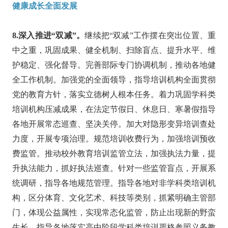
健康成长全面发展
8.深入推进“双减”。
继续把“双减”工作摆在突出位置、重
中之重，巩固成果、健全机制、扫除盲点、提升水平、维
护稳定、强化督导。完善部际专门协调机制，推动各地健
全工作机制。加强党的全面领导，指导培训机构全面贯彻
党的教育方针，落实立德树人根本任务。着力巩固学科类
培训机构压减成果，在法定节假日、休息日、寒暑假指导
各地开展常态巡查、坚决关停。加大对隐形变异培训查处
力度，开展专项治理。规范培训收费行为，加强培训预收
费监管。推动校外教育培训监管立法，加强执法力量，提
升执法能力，抓好执法巡查。针对一些监管盲点，开展系
统调研，指导各地规范管理。指导各地对非学科类培训机
构，区分体育、文化艺术、科技等类别，抓紧明确主管部
门，体现公益属性，实现常态化监管，防止出现新的野蛮
生长。指导各地落实高中阶段学科类培训严格参照义务教