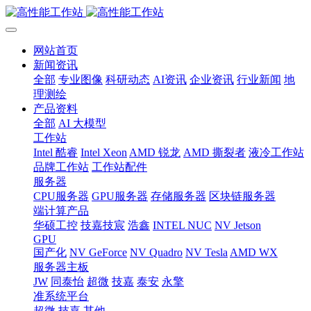
网站首页
新闻资讯
全部
专业图像
科研动态
AI资讯
企业资讯
行业新闻
地
理测绘
产品资料
全部
AI 大模型
工作站
Intel 酷睿
Intel Xeon
AMD 锐龙
AMD 撕裂者
液冷工作站
品牌工作站
工作站配件
服务器
CPU服务器
GPU服务器
存储服务器
区块链服务器
端计算产品
华硕工控
技嘉技宸
浩鑫
INTEL NUC
NV Jetson
GPU
国产化
NV GeForce
NV Quadro
NV Tesla
AMD WX
服务器主板
JW
同泰怡
超微
技嘉
泰安
永擎
准系统平台
超微
技嘉
其他