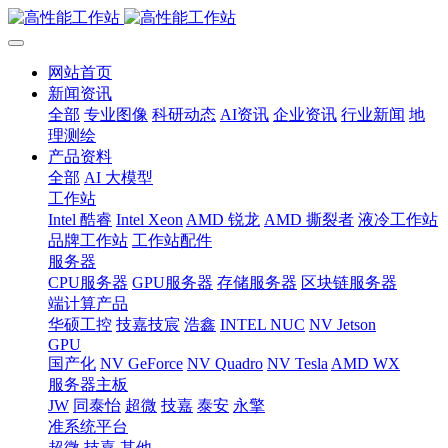
网站首页
新闻资讯
全部
专业图像
科研动态
AI资讯
企业资讯
行业新闻
地
理测绘
产品资料
全部
AI 大模型
工作站
Intel 酷睿
Intel Xeon
AMD 锐龙
AMD 撕裂者
液冷工作站
品牌工作站
工作站配件
服务器
CPU服务器
GPU服务器
存储服务器
区块链服务器
端计算产品
华硕工控
技嘉技宸
浩鑫
INTEL NUC
NV Jetson
GPU
国产化
NV GeForce
NV Quadro
NV Tesla
AMD WX
服务器主板
JW
同泰怡
超微
技嘉
泰安
永擎
准系统平台
超微
技嘉
其他