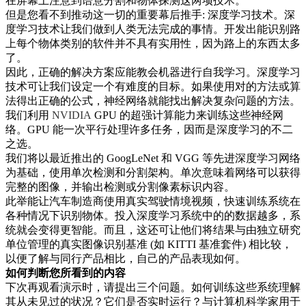
在屏幕上注意到语意分割和物体探测这两项技术。
但是您看不到推动这一切的重要幕后推手: 深度学习技术。深
度学习技术让我们做到人类无法完成的事情。开发出能识别路
上每个物体类别的软件并不具有实用性，因为路上的东西太多
了。
因此，正确的解决方案应能教会机器进行自我学习。深度学习
技术可让我们设定一个有难度的目标。如果使用对的方法或算
法得出正确的公式，神经网络就能找出解决复杂问题的方法。
我们利用
NVIDIA
GPU 的超强计算能力来训练这些神经网
络。GPU 能一次平行处理许多任务，因而是深度学习的不二
之选。
我们将以最近推出的 GoogLeNet 和 VGG 等先进深度学习网络
为基础，使用单次检测和分割架构。单次意味着网络可以获得
完整的图像，并输出检测或分割像素标识内容。
此举能让汽车制造商使用真实驾驶情境视频，快速训练系统在
各种情况下识别物体。投入深度学习系统中的的数据越多，系
统就会变得更智能。而且，这还可让他们将结果与由独立研究
单位管理的真实图像识别基准 (如 KITTI 基准套件) 相比较，
以便了解与同行产品相比，自己的产品表现如何。
如何判断您所看到的内容
下次再观看演示时，请提出三个问题。如何训练这些系统理解
其从未见过的状况？它们是否实时运行？与计算机科学家用于