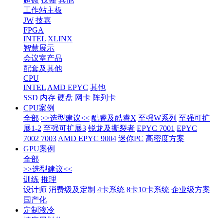
工作站主板
JW
技嘉
FPGA
INTEL
XLINX
智慧展示
会议室产品
配套及其他
CPU
INTEL
AMD EPYC
其他
SSD
内存
硬盘
网卡
阵列卡
CPU案例
全部
>>选型建议<<
酷睿及酷睿X
至强W系列
至强可扩
展1-2
至强可扩展3
锐龙及撕裂者
EPYC 7001
EPYC
7002 7003
AMD EPYC 9004
迷你PC
高密度方案
GPU案例
全部
>>选型建议<<
训练
推理
设计师
消费级及定制
4卡系统
8卡10卡系统
企业级方案
国产化
定制液冷