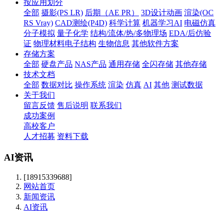
按应用划分
全部
摄影(PS LR)
后期（AE PR）
3D设计动画
渲染(OC
RS Vray)
CAD测绘(P4D)
科学计算
机器学习AI
电磁仿真
分子模拟
量子化学
结构/流体/热/多物理场
EDA/后仿验
证
物理材料电子结构
生物信息
其他软件方案
存储方案
全部
硬盘产品
NAS产品
通用存储
全闪存储
其他存储
技术文档
全部
数据对比
操作系统
渲染
仿真
AI
其他
测试数据
关于我们
留言反馈
售后说明
联系我们
成功案例
高校客户
人才招募
资料下载
AI资讯
[18915339688]
网站首页
新闻资讯
AI资讯