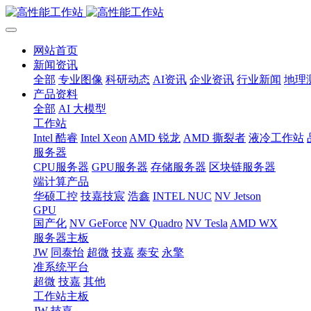
网站首页
新闻资讯
全部
专业图像
科研动态
AI资讯
企业资讯
行业新闻
地理
产品资料
全部
AI 大模型
工作站
Intel 酷睿
Intel Xeon
AMD 锐龙
AMD 撕裂者
液冷工作站
服务器
CPU服务器
GPU服务器
存储服务器
区块链服务器
端计算产品
华硕工控
技嘉技宸
浩鑫
INTEL NUC
NV Jetson
GPU
国产化
NV GeForce
NV Quadro
NV Tesla
AMD WX
服务器主板
JW
同泰怡
超微
技嘉
泰安
永擎
准系统平台
超微
技嘉
其他
工作站主板
JW
技嘉