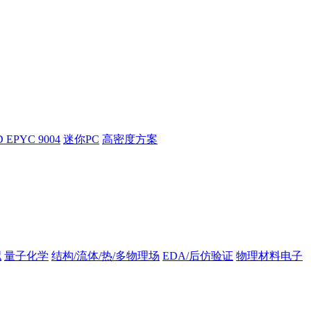
 EPYC 9004
迷你PC
高密度方案
拟
量子化学
结构/流体/热/多物理场
EDA/后仿验证
物理材料电子