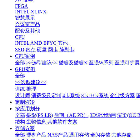
FPGA
INTEL
XLINX
智慧展示
会议室产品
配套及其他
CPU
INTEL
AMD EPYC
其他
SSD
内存
硬盘
网卡
阵列卡
CPU案例
全部
>>选型建议<<
酷睿及酷睿X
至强W系列
至强可扩展1
GPU案例
全部
>>选型建议<<
训练
推理
设计师
消费级及定制
4卡系统
8卡10卡系统
企业级方案
定制液冷
按应用划分
全部
摄影(PS LR)
后期（AE PR）
3D设计动画
渲染(OC RS
结构
生物信息
其他软件方案
存储方案
全部
硬盘产品
NAS产品
通用存储
全闪存储
其他存储