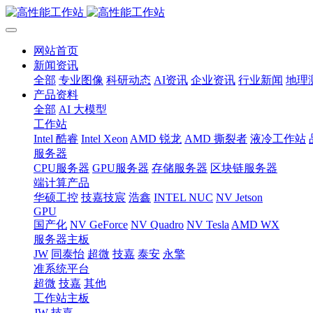
网站首页
新闻资讯
全部
专业图像
科研动态
AI资讯
企业资讯
行业新闻
地理
产品资料
全部
AI 大模型
工作站
Intel 酷睿
Intel Xeon
AMD 锐龙
AMD 撕裂者
液冷工作站
服务器
CPU服务器
GPU服务器
存储服务器
区块链服务器
端计算产品
华硕工控
技嘉技宸
浩鑫
INTEL NUC
NV Jetson
GPU
国产化
NV GeForce
NV Quadro
NV Tesla
AMD WX
服务器主板
JW
同泰怡
超微
技嘉
泰安
永擎
准系统平台
超微
技嘉
其他
工作站主板
JW
技嘉