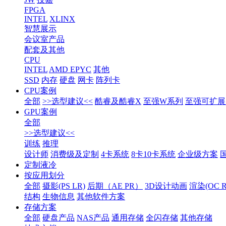
FPGA
INTEL
XLINX
智慧展示
会议室产品
配套及其他
CPU
INTEL
AMD EPYC
其他
SSD
内存
硬盘
网卡
阵列卡
CPU案例
全部
>>选型建议<<
酷睿及酷睿X
至强W系列
至强可扩展1
GPU案例
全部
>>选型建议<<
训练
推理
设计师
消费级及定制
4卡系统
8卡10卡系统
企业级方案
定制液冷
按应用划分
全部
摄影(PS LR)
后期（AE PR）
3D设计动画
渲染(OC RS
结构
生物信息
其他软件方案
存储方案
全部
硬盘产品
NAS产品
通用存储
全闪存储
其他存储