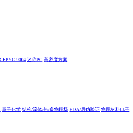
 EPYC 9004
迷你PC
高密度方案
拟
量子化学
结构/流体/热/多物理场
EDA/后仿验证
物理材料电子