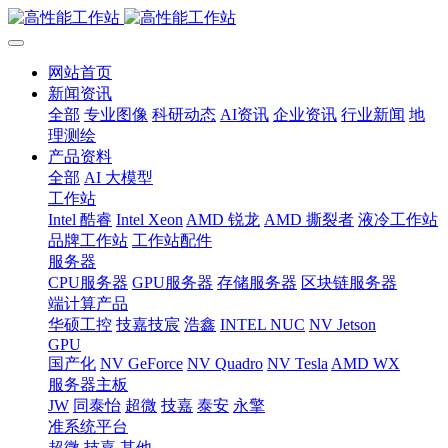
网站首页
新闻资讯
全部
专业图像
科研动态
AI资讯
企业资讯
行业新闻
地
理测绘
产品资料
全部
AI 大模型
工作站
Intel 酷睿
Intel Xeon
AMD 锐龙
AMD 撕裂者
液冷工作站
品牌工作站
工作站配件
服务器
CPU服务器
GPU服务器
存储服务器
区块链服务器
端计算产品
华硕工控
技嘉技宸
浩鑫
INTEL NUC
NV Jetson
GPU
国产化
NV GeForce
NV Quadro
NV Tesla
AMD WX
服务器主板
JW
同泰怡
超微
技嘉
泰安
永擎
准系统平台
超微
技嘉
其他