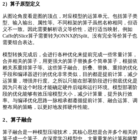
2）算子原型定义
从图论角度看是图的顶点，对应模型的运算单元。包括算子类
型、输入输出、属性等。不同框架的算子虽然名称相同，但语
义不一致。因此需要解析语义等价性，进行适当映射。例如
Caffe的Slice算子需要转为ONNX的Split。没有完全等价算子也
需要组合表达。
模型转换完成后，会进行各种优化来提前完成一些常量计算，
合并相关的算子，用更强大的算子替换多个简单算子，根据依
赖关系重排算子等。这些算子融合、折叠、替换、重排的优化
手段和编译器进行的优化非常类似，目的都是提前计算，减少
运算量，增强并行度。之所以只能在部署阶段进行彻底优化是
因为只有这个时段才能确定硬件后端和运行环境。模型部署阶
段的优化能够有效压缩模型大小，减少计算量，提升执行效
率。与编译优化思路一脉相承都遵循提前计算、融合运算、调
整布局的策略，以更好地发挥硬件性能。
2、算子融合
算子融合是一种模型压缩技术，其核心思想是合并多个相关的
算子成一个算子。在深度学习模型中，大量重复的计算和频繁