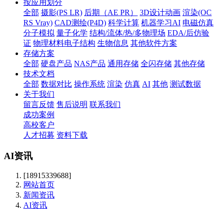
按应用划分
全部
摄影(PS LR)
后期（AE PR）
3D设计动画
渲染(OC
RS Vray)
CAD测绘(P4D)
科学计算
机器学习AI
电磁仿真
分子模拟
量子化学
结构/流体/热/多物理场
EDA/后仿验
证
物理材料电子结构
生物信息
其他软件方案
存储方案
全部
硬盘产品
NAS产品
通用存储
全闪存储
其他存储
技术文档
全部
数据对比
操作系统
渲染
仿真
AI
其他
测试数据
关于我们
留言反馈
售后说明
联系我们
成功案例
高校客户
人才招募
资料下载
AI资讯
[18915339688]
网站首页
新闻资讯
AI资讯