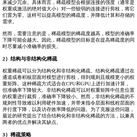
来减少冗余。具体而言，稀疏模型会根据连接的强度（通常是
权重或激活的绝对值大小）对一些较弱的连接进行剪枝，将它
们置为零。这样可以提高模型的稀疏度，并降低计算和存储的
需求。
然而，需要注意的是，稀疏模型的稀疏度越高，模型的准确率
下降可能会越大。因此，稀疏模型的目标是在提高稀疏度的同
时尽量减小准确率的损失。
2）结构与非结构化稀疏
权重稀疏可以分为结构化和非结构化稀疏。结构化稀疏通过在
通道或卷积核层面对模型进行剪枝，得到规则且规模更小的权
重矩阵。这种稀疏方式适合在CPU和GPU上进行加速计算，
但准确率下降较大。非结构化稀疏可以对权重矩阵中任意位置
的权重进行裁剪，准确率下降较小。然而，非结构化稀疏的不
规则性导致难以利用硬件加速，并带来指令层面和线程层面的
并行度下降，以及访存效率降低的问题。为了克服这些问题，
最近的研究提出了结合结构化和非结构化稀疏的方法，以兼具
两者的优点并解决其缺点。
3）稀疏策略