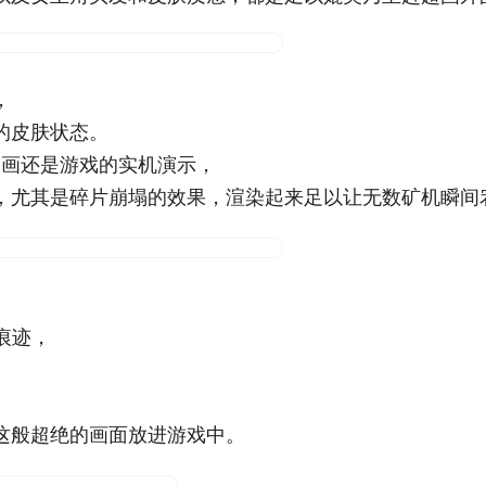
，
的皮肤状态。
动画还是游戏的实机演示，
，尤其是碎片崩塌的效果，渲染起来足以让无数矿机瞬间
痕迹，
这般超绝的画面放进游戏中。