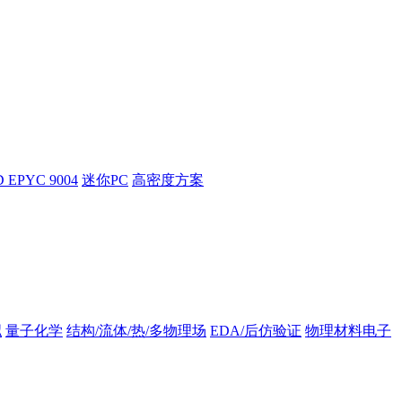
 EPYC 9004
迷你PC
高密度方案
拟
量子化学
结构/流体/热/多物理场
EDA/后仿验证
物理材料电子