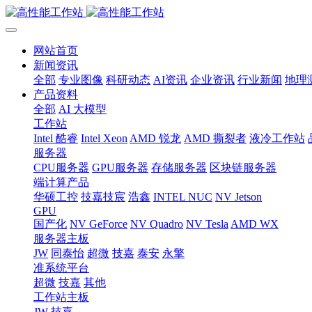
网站首页
新闻资讯
全部
专业图像
科研动态
AI资讯
企业资讯
行业新闻
地理
产品资料
全部
AI 大模型
工作站
Intel 酷睿
Intel Xeon
AMD 锐龙
AMD 撕裂者
液冷工作站
服务器
CPU服务器
GPU服务器
存储服务器
区块链服务器
端计算产品
华硕工控
技嘉技宸
浩鑫
INTEL NUC
NV Jetson
GPU
国产化
NV GeForce
NV Quadro
NV Tesla
AMD WX
服务器主板
JW
同泰怡
超微
技嘉
泰安
永擎
准系统平台
超微
技嘉
其他
工作站主板
JW
技嘉