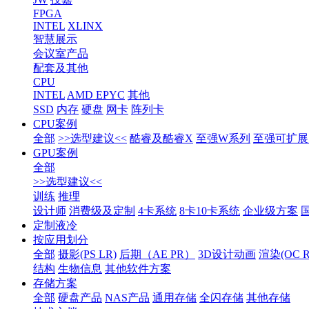
FPGA
INTEL
XLINX
智慧展示
会议室产品
配套及其他
CPU
INTEL
AMD EPYC
其他
SSD
内存
硬盘
网卡
阵列卡
CPU案例
全部
>>选型建议<<
酷睿及酷睿X
至强W系列
至强可扩展1
GPU案例
全部
>>选型建议<<
训练
推理
设计师
消费级及定制
4卡系统
8卡10卡系统
企业级方案
定制液冷
按应用划分
全部
摄影(PS LR)
后期（AE PR）
3D设计动画
渲染(OC RS
结构
生物信息
其他软件方案
存储方案
全部
硬盘产品
NAS产品
通用存储
全闪存储
其他存储