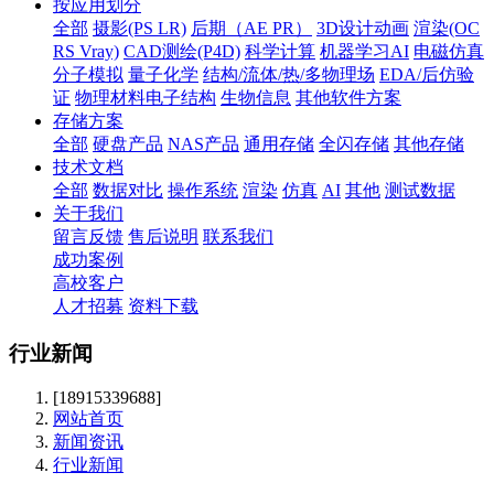
按应用划分
全部
摄影(PS LR)
后期（AE PR）
3D设计动画
渲染(OC
RS Vray)
CAD测绘(P4D)
科学计算
机器学习AI
电磁仿真
分子模拟
量子化学
结构/流体/热/多物理场
EDA/后仿验
证
物理材料电子结构
生物信息
其他软件方案
存储方案
全部
硬盘产品
NAS产品
通用存储
全闪存储
其他存储
技术文档
全部
数据对比
操作系统
渲染
仿真
AI
其他
测试数据
关于我们
留言反馈
售后说明
联系我们
成功案例
高校客户
人才招募
资料下载
行业新闻
[18915339688]
网站首页
新闻资讯
行业新闻