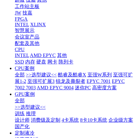
工作站主板
JW
技嘉
FPGA
INTEL
XLINX
智慧展示
会议室产品
配套及其他
CPU
INTEL
AMD EPYC
其他
SSD
内存
硬盘
网卡
阵列卡
CPU案例
全部
>>选型建议<<
酷睿及酷睿X
至强W系列
至强可扩
展1-2
至强可扩展3
锐龙及撕裂者
EPYC 7001
EPYC
7002 7003
AMD EPYC 9004
迷你PC
高密度方案
GPU案例
全部
>>选型建议<<
训练
推理
设计师
消费级及定制
4卡系统
8卡10卡系统
企业级方案
国产化
定制液冷