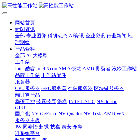
网站首页
新闻资讯
全部
专业图像
科研动态
AI资讯
企业资讯
行业新闻
地
理测绘
产品资料
全部
AI 大模型
工作站
Intel 酷睿
Intel Xeon
AMD 锐龙
AMD 撕裂者
液冷工作站
品牌工作站
工作站配件
服务器
CPU服务器
GPU服务器
存储服务器
区块链服务器
端计算产品
华硕工控
技嘉技宸
浩鑫
INTEL NUC
NV Jetson
GPU
国产化
NV GeForce
NV Quadro
NV Tesla
AMD WX
服务器主板
JW
同泰怡
超微
技嘉
泰安
永擎
准系统平台
超微
技嘉
其他