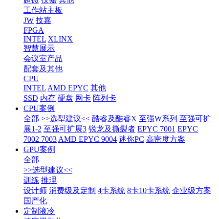
工作站主板
JW
技嘉
FPGA
INTEL
XLINX
智慧展示
会议室产品
配套及其他
CPU
INTEL
AMD EPYC
其他
SSD
内存
硬盘
网卡
阵列卡
CPU案例
全部
>>选型建议<<
酷睿及酷睿X
至强W系列
至强可扩
展1-2
至强可扩展3
锐龙及撕裂者
EPYC 7001
EPYC
7002 7003
AMD EPYC 9004
迷你PC
高密度方案
GPU案例
全部
>>选型建议<<
训练
推理
设计师
消费级及定制
4卡系统
8卡10卡系统
企业级方案
国产化
定制液冷