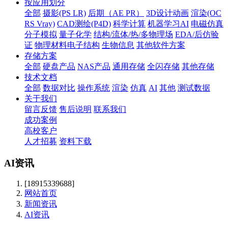
按应用划分
全部
摄影(PS LR)
后期（AE PR）
3D设计动画
渲染(OC
RS Vray)
CAD测绘(P4D)
科学计算
机器学习AI
电磁仿真
分子模拟
量子化学
结构/流体/热/多物理场
EDA/后仿验
证
物理材料电子结构
生物信息
其他软件方案
存储方案
全部
硬盘产品
NAS产品
通用存储
全闪存储
其他存储
技术文档
全部
数据对比
操作系统
渲染
仿真
AI
其他
测试数据
关于我们
留言反馈
售后说明
联系我们
成功案例
高校客户
人才招募
资料下载
AI资讯
[18915339688]
网站首页
新闻资讯
AI资讯