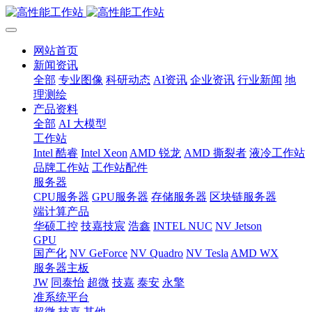
网站首页
新闻资讯
全部
专业图像
科研动态
AI资讯
企业资讯
行业新闻
地
理测绘
产品资料
全部
AI 大模型
工作站
Intel 酷睿
Intel Xeon
AMD 锐龙
AMD 撕裂者
液冷工作站
品牌工作站
工作站配件
服务器
CPU服务器
GPU服务器
存储服务器
区块链服务器
端计算产品
华硕工控
技嘉技宸
浩鑫
INTEL NUC
NV Jetson
GPU
国产化
NV GeForce
NV Quadro
NV Tesla
AMD WX
服务器主板
JW
同泰怡
超微
技嘉
泰安
永擎
准系统平台
超微
技嘉
其他