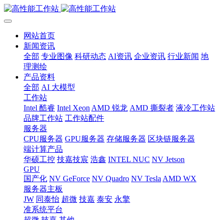
网站首页
新闻资讯
全部
专业图像
科研动态
AI资讯
企业资讯
行业新闻
地
理测绘
产品资料
全部
AI 大模型
工作站
Intel 酷睿
Intel Xeon
AMD 锐龙
AMD 撕裂者
液冷工作站
品牌工作站
工作站配件
服务器
CPU服务器
GPU服务器
存储服务器
区块链服务器
端计算产品
华硕工控
技嘉技宸
浩鑫
INTEL NUC
NV Jetson
GPU
国产化
NV GeForce
NV Quadro
NV Tesla
AMD WX
服务器主板
JW
同泰怡
超微
技嘉
泰安
永擎
准系统平台
超微
技嘉
其他