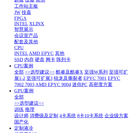
工作站主板
JW
技嘉
FPGA
INTEL
XLINX
智慧展示
会议室产品
配套及其他
CPU
INTEL
AMD EPYC
其他
SSD
内存
硬盘
网卡
阵列卡
CPU案例
全部
>>选型建议<<
酷睿及酷睿X
至强W系列
至强可扩
展1-2
至强可扩展3
锐龙及撕裂者
EPYC 7001
EPYC
7002 7003
AMD EPYC 9004
迷你PC
高密度方案
GPU案例
全部
>>选型建议<<
训练
推理
设计师
消费级及定制
4卡系统
8卡10卡系统
企业级方案
国产化
定制液冷