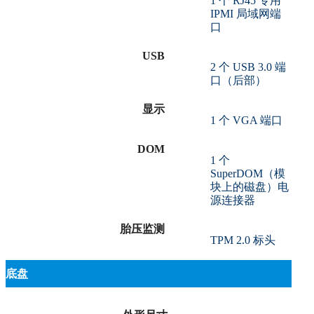
1 个 RJ45 专用
IPMI 局域网端
口
USB
2 个 USB 3.0 端
口（后部）
显示
1 个 VGA 端口
DOM
1 个
SuperDOM（模
块上的磁盘）电
源连接器
胎压监测
TPM 2.0 标头
底盘