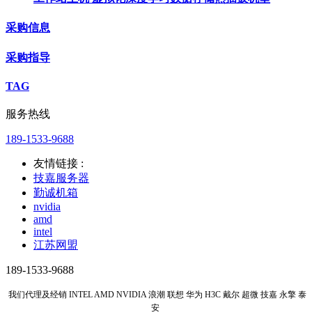
采购信息
采购指导
TAG
服务热线
189-1533-9688
友情链接 :
技嘉服务器
勤诚机箱
nvidia
amd
intel
江苏网盟
189-1533-9688
我们代理及经销 INTEL AMD NVIDIA 浪潮 联想 华为 H3C 戴尔 超微 技嘉 永擎 泰
安