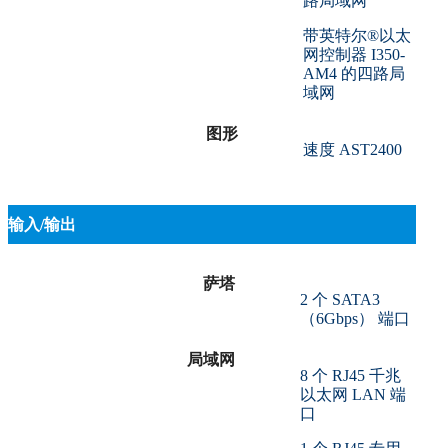
路局域网
带英特尔®以太
网控制器 I350-
AM4 的四路局
域网
图形
速度 AST2400
输入/输出
萨塔
2 个 SATA3
（6Gbps） 端口
局域网
8 个 RJ45 千兆
以太网 LAN 端
口