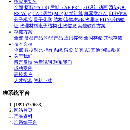
按应用划分
全部
摄影(PS LR)
后期（AE PR）
3D设计动画
渲染(OC
RS Vray)
CAD测绘(P4D)
科学计算
机器学习AI
电磁仿真
分子模拟
量子化学
结构/流体/热/多物理场
EDA/后仿验
证
物理材料电子结构
生物信息
其他软件方案
存储方案
全部
硬盘产品
NAS产品
通用存储
全闪存储
其他存储
技术文档
全部
数据对比
操作系统
渲染
仿真
AI
其他
测试数据
关于我们
留言反馈
售后说明
联系我们
成功案例
高校客户
人才招募
资料下载
准系统平台
[18915339688]
网站首页
产品资料
准系统平台