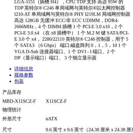
LGA-1151（插槽 H4），CPU TDP 支持 高达 95W 的
TDP 英特尔® C246 单局域网与英特尔®以太网控制器
I210-AT 单局域网与英特尔® PHY I219LM 局域网控制器
高达 128GB 无缓冲 ECC/非 ECC UDIMM，DDR4-
2666MHz，4 个 DIMM 插槽 1 个 PCI-E 3.0 x16，2 个
PCI-E 3.0 x4 （在 x8 插槽中） 1 个 M.2 M 键 SATA/PCI-
E 3.0 个 x4， 2280/22110 英特尔® C246 控制器，用于 5
个 SATA3 （6 Gbps） 端口;磁盘阵列 0，1，5，10 1 个
VGA D-Sub 连接器端口、1 个 DVI - I 端口、2 个
DP（显示端口）端口、 3 个独立显示器
详细信息
规格参数
包装
产品库存
MBD-X11SCZ-F
X11SCZ-F
物理统计
外形尺寸
uATX
尺寸
9.6 英寸 x 9.6 英寸（24.38 厘米 x 24.38 