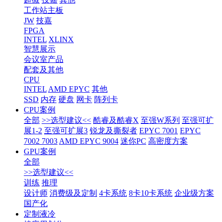
工作站主板
JW
技嘉
FPGA
INTEL
XLINX
智慧展示
会议室产品
配套及其他
CPU
INTEL
AMD EPYC
其他
SSD
内存
硬盘
网卡
阵列卡
CPU案例
全部
>>选型建议<<
酷睿及酷睿X
至强W系列
至强可扩
展1-2
至强可扩展3
锐龙及撕裂者
EPYC 7001
EPYC
7002 7003
AMD EPYC 9004
迷你PC
高密度方案
GPU案例
全部
>>选型建议<<
训练
推理
设计师
消费级及定制
4卡系统
8卡10卡系统
企业级方案
国产化
定制液冷