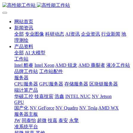
网站首页
新闻资讯
全部
专业图像
科研动态
AI资讯
企业资讯
行业新闻
地
理测绘
产品资料
全部
AI 大模型
工作站
Intel 酷睿
Intel Xeon
AMD 锐龙
AMD 撕裂者
液冷工作站
品牌工作站
工作站配件
服务器
CPU服务器
GPU服务器
存储服务器
区块链服务器
端计算产品
华硕工控
技嘉技宸
浩鑫
INTEL NUC
NV Jetson
GPU
国产化
NV GeForce
NV Quadro
NV Tesla
AMD WX
服务器主板
JW
同泰怡
超微
技嘉
泰安
永擎
准系统平台
超微
技嘉
其他