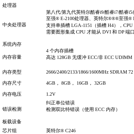
处理器
第八代/第九代英特尔酷睿i9/酷睿i7/酷睿i
至强® E-2100处理器、英特尔®®®至强® E
中央处理器
支持单插槽 LGA-1151（插槽 H4），CPU 
需要图形集成 CPU 才能从 DVI 和 DP
系统内存
4 个内存插槽
内存容量
高达 128GB 无缓冲 ECC/非 ECC UDIMM，
内存类型
2666/2400/2133/1866/1600MHz SDRAM 
内存尺寸
4GB， 8GB， 16GB， 32GB
内存电压
1.2V
纠正单位错误
错误检测
检测双比特错误（使用 ECC 内存）
板载设备
芯片组
英特尔® C246