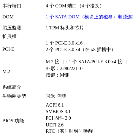
串行端口
4 个 COM 端口（4 个接头）
DOM
1 个 SATA
DOM（模块上的磁盘）电源连
胎压监测
1 TPM 标头和芯片
扩展槽
1 个 PCI-E 3.0 x16，
PCI-E
2 个 PCI-E 3.0 x4（在 x8 插槽中）
M.2 接口：1 个 SATA/PCI-E 3.0 x4 接口
外形：2280/22110
M.2
按键：M键
系统简介
生物圈类型
阿米·乌菲
ACPI 6.1
SMBIOS 3.1
PCI 固件 3.0
BIOS 功能
UEFI 2.6
RTC（实时时钟）唤醒