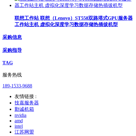
联想工作站 联想（Lenovo）ST558双路塔式GPU服务器
工作站主机 虚拟化深度学习数据存储热插拔机型
采购信息
采购指导
TAG
服务热线
189-1533-9688
友情链接 :
技嘉服务器
勤诚机箱
nvidia
amd
intel
江苏网盟