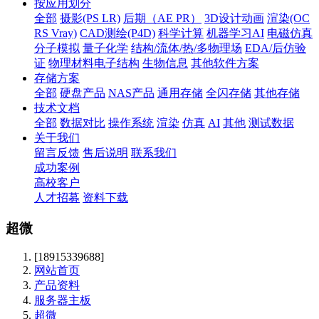
按应用划分
全部
摄影(PS LR)
后期（AE PR）
3D设计动画
渲染(OC
RS Vray)
CAD测绘(P4D)
科学计算
机器学习AI
电磁仿真
分子模拟
量子化学
结构/流体/热/多物理场
EDA/后仿验
证
物理材料电子结构
生物信息
其他软件方案
存储方案
全部
硬盘产品
NAS产品
通用存储
全闪存储
其他存储
技术文档
全部
数据对比
操作系统
渲染
仿真
AI
其他
测试数据
关于我们
留言反馈
售后说明
联系我们
成功案例
高校客户
人才招募
资料下载
超微
[18915339688]
网站首页
产品资料
服务器主板
超微