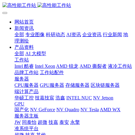
网站首页
新闻资讯
全部
专业图像
科研动态
AI资讯
企业资讯
行业新闻
地
理测绘
产品资料
全部
AI 大模型
工作站
Intel 酷睿
Intel Xeon
AMD 锐龙
AMD 撕裂者
液冷工作站
品牌工作站
工作站配件
服务器
CPU服务器
GPU服务器
存储服务器
区块链服务器
端计算产品
华硕工控
技嘉技宸
浩鑫
INTEL NUC
NV Jetson
GPU
国产化
NV GeForce
NV Quadro
NV Tesla
AMD WX
服务器主板
JW
同泰怡
超微
技嘉
泰安
永擎
准系统平台
超微
技嘉
其他