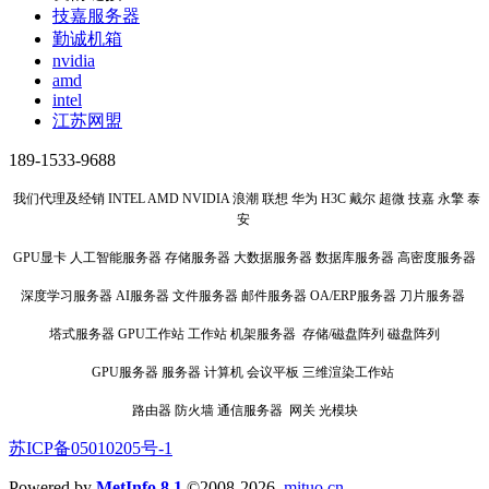
技嘉服务器
勤诚机箱
nvidia
amd
intel
江苏网盟
189-1533-9688
我们代理及经销 INTEL AMD NVIDIA 浪潮 联想 华为 H3C 戴尔 超微 技嘉 永擎 泰
安
GPU显卡 人工智能服务器 存储服务器 大数据服务器 数据库服务器 高密度服务器
深度学习服务器 AI服务器 文件服务器 邮件服务器 OA/ERP服务器 刀片服务器
塔式服务器 GPU工作站 工作站 机架服务器 存储/磁盘阵列 磁盘阵列
GPU服务器 服务器 计算机 会议平板 三维渲染工作站
路由器 防火墙 通信服务器 网关 光模块
苏ICP备05010205号-1
Powered by
MetInfo 8.1
©2008-2026
mituo.cn