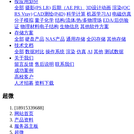
按应用划分
全部
摄影(PS LR)
后期（AE PR）
3D设计动画
渲染(OC
RS Vray)
CAD测绘(P4D)
科学计算
机器学习AI
电磁仿真
分子模拟
量子化学
结构/流体/热/多物理场
EDA/后仿验
证
物理材料电子结构
生物信息
其他软件方案
存储方案
全部
硬盘产品
NAS产品
通用存储
全闪存储
其他存储
技术文档
全部
数据对比
操作系统
渲染
仿真
AI
其他
测试数据
关于我们
留言反馈
售后说明
联系我们
成功案例
高校客户
人才招募
资料下载
超微
[18915339688]
网站首页
产品资料
服务器主板
超微