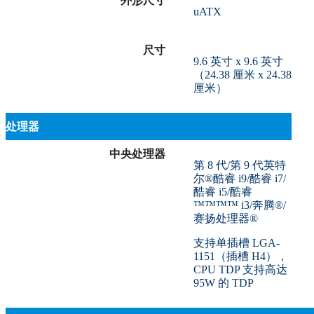
外形尺寸
uATX
尺寸
9.6 英寸 x 9.6 英寸
（24.38 厘米 x 24.38
厘米）
处理器
中央处理器
第 8 代/第 9 代英特
尔®酷睿 i9/酷睿 i7/
酷睿 i5/酷睿
™™™™ i3/奔腾®/
赛扬处理器®
支持单插槽 LGA-
1151（插槽 H4），
CPU TDP 支持高达
95W 的 TDP