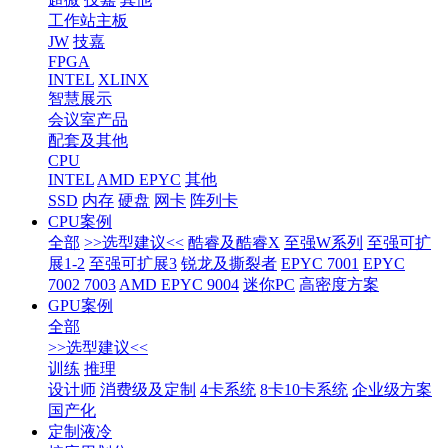
工作站主板
JW
技嘉
FPGA
INTEL
XLINX
智慧展示
会议室产品
配套及其他
CPU
INTEL
AMD EPYC
其他
SSD
内存
硬盘
网卡
阵列卡
CPU案例
全部
>>选型建议<<
酷睿及酷睿X
至强W系列
至强可扩
展1-2
至强可扩展3
锐龙及撕裂者
EPYC 7001
EPYC
7002 7003
AMD EPYC 9004
迷你PC
高密度方案
GPU案例
全部
>>选型建议<<
训练
推理
设计师
消费级及定制
4卡系统
8卡10卡系统
企业级方案
国产化
定制液冷