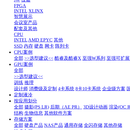
FPGA
INTEL
XLINX
智慧展示
会议室产品
配套及其他
CPU
INTEL
AMD EPYC
其他
SSD
内存
硬盘
网卡
阵列卡
CPU案例
全部
>>选型建议<<
酷睿及酷睿X
至强W系列
至强可扩展1
GPU案例
全部
>>选型建议<<
训练
推理
设计师
消费级及定制
4卡系统
8卡10卡系统
企业级方案
定制液冷
按应用划分
全部
摄影(PS LR)
后期（AE PR）
3D设计动画
渲染(OC RS
结构
生物信息
其他软件方案
存储方案
全部
硬盘产品
NAS产品
通用存储
全闪存储
其他存储