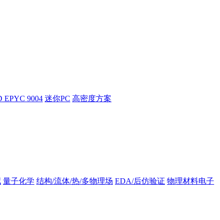
 EPYC 9004
迷你PC
高密度方案
拟
量子化学
结构/流体/热/多物理场
EDA/后仿验证
物理材料电子