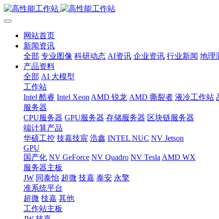
网站首页
新闻资讯
全部
专业图像
科研动态
AI资讯
企业资讯
行业新闻
地理
产品资料
全部
AI 大模型
工作站
Intel 酷睿
Intel Xeon
AMD 锐龙
AMD 撕裂者
液冷工作站
服务器
CPU服务器
GPU服务器
存储服务器
区块链服务器
端计算产品
华硕工控
技嘉技宸
浩鑫
INTEL NUC
NV Jetson
GPU
国产化
NV GeForce
NV Quadro
NV Tesla
AMD WX
服务器主板
JW
同泰怡
超微
技嘉
泰安
永擎
准系统平台
超微
技嘉
其他
工作站主板
JW
技嘉