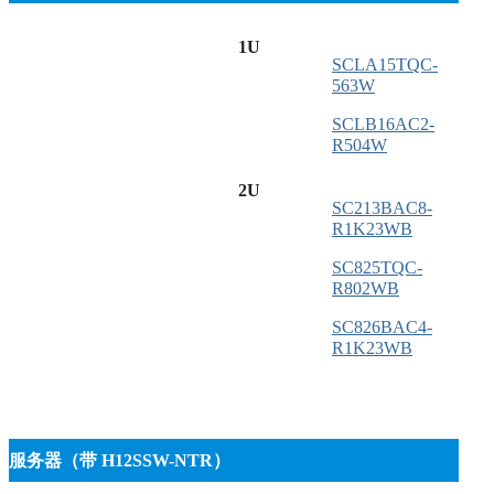
1U
SCLA15TQC-
563W
SCLB16AC2-
R504W
2U
SC213BAC8-
R1K23WB
SC825TQC-
R802WB
SC826BAC4-
R1K23WB
服务器（带 H12SSW-NTR）