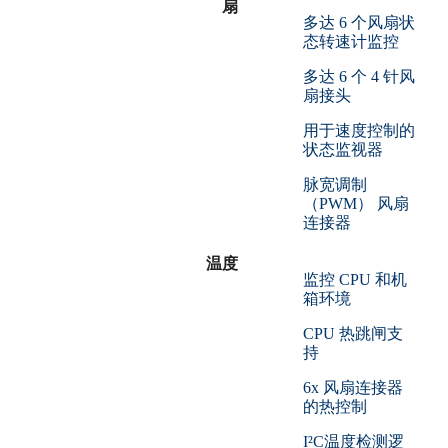
扇
多达 6 个风扇状
态转速计监控
多达 6 个 4 针风
扇接头
用于速度控制的
状态监视器
脉宽调制
（PWM） 风扇
连接器
温度
监控 CPU 和机
箱环境
CPU 热跳闸支
持
6x 风扇连接器
的热控制
I²C温度检测逻