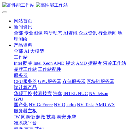
网站首页
新闻资讯
全部
专业图像
科研动态
AI资讯
企业资讯
行业新闻
地
理测绘
产品资料
全部
AI 大模型
工作站
Intel 酷睿
Intel Xeon
AMD 锐龙
AMD 撕裂者
液冷工作站
品牌工作站
工作站配件
服务器
CPU服务器
GPU服务器
存储服务器
区块链服务器
端计算产品
华硕工控
技嘉技宸
浩鑫
INTEL NUC
NV Jetson
GPU
国产化
NV GeForce
NV Quadro
NV Tesla
AMD WX
服务器主板
JW
同泰怡
超微
技嘉
泰安
永擎
准系统平台
超微
技嘉
其他