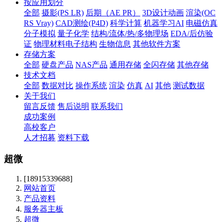
按应用划分
全部
摄影(PS LR)
后期（AE PR）
3D设计动画
渲染(OC
RS Vray)
CAD测绘(P4D)
科学计算
机器学习AI
电磁仿真
分子模拟
量子化学
结构/流体/热/多物理场
EDA/后仿验
证
物理材料电子结构
生物信息
其他软件方案
存储方案
全部
硬盘产品
NAS产品
通用存储
全闪存储
其他存储
技术文档
全部
数据对比
操作系统
渲染
仿真
AI
其他
测试数据
关于我们
留言反馈
售后说明
联系我们
成功案例
高校客户
人才招募
资料下载
超微
[18915339688]
网站首页
产品资料
服务器主板
超微