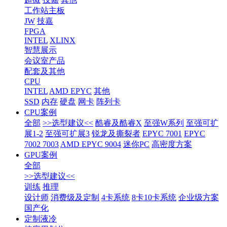
工作站主板
JW
技嘉
FPGA
INTEL
XLINX
智慧展示
会议室产品
配套及其他
CPU
INTEL
AMD EPYC
其他
SSD
内存
硬盘
网卡
阵列卡
CPU案例
全部
>>选型建议<<
酷睿及酷睿X
至强W系列
至强可扩
展1-2
至强可扩展3
锐龙及撕裂者
EPYC 7001
EPYC
7002 7003
AMD EPYC 9004
迷你PC
高密度方案
GPU案例
全部
>>选型建议<<
训练
推理
设计师
消费级及定制
4卡系统
8卡10卡系统
企业级方案
国产化
定制液冷