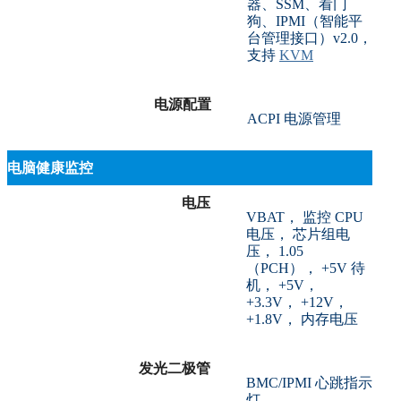
器、SSM、看门
狗、IPMI（智能平
台管理接口）v2.0，
支持
KVM
电源配置
ACPI 电源管理
电脑健康监控
电压
VBAT， 监控 CPU
电压， 芯片组电
压， 1.05
（PCH）， +5V 待
机， +5V，
+3.3V， +12V，
+1.8V， 内存电压
发光二极管
BMC/IPMI 心跳指示
灯