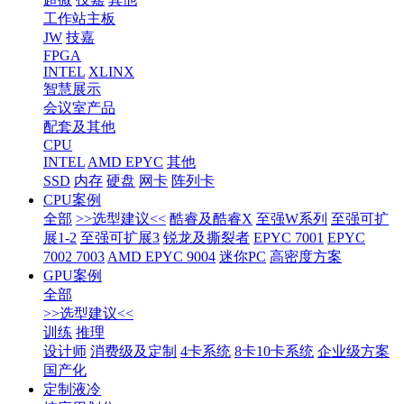
工作站主板
JW
技嘉
FPGA
INTEL
XLINX
智慧展示
会议室产品
配套及其他
CPU
INTEL
AMD EPYC
其他
SSD
内存
硬盘
网卡
阵列卡
CPU案例
全部
>>选型建议<<
酷睿及酷睿X
至强W系列
至强可扩
展1-2
至强可扩展3
锐龙及撕裂者
EPYC 7001
EPYC
7002 7003
AMD EPYC 9004
迷你PC
高密度方案
GPU案例
全部
>>选型建议<<
训练
推理
设计师
消费级及定制
4卡系统
8卡10卡系统
企业级方案
国产化
定制液冷