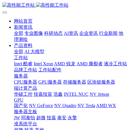
网站首页
新闻资讯
全部
专业图像
科研动态
AI资讯
企业资讯
行业新闻
地
理测绘
产品资料
全部
AI 大模型
工作站
Intel 酷睿
Intel Xeon
AMD 锐龙
AMD 撕裂者
液冷工作站
品牌工作站
工作站配件
服务器
CPU服务器
GPU服务器
存储服务器
区块链服务器
端计算产品
华硕工控
技嘉技宸
浩鑫
INTEL NUC
NV Jetson
GPU
国产化
NV GeForce
NV Quadro
NV Tesla
AMD WX
服务器主板
JW
同泰怡
超微
技嘉
泰安
永擎
准系统平台
超微
技嘉
其他