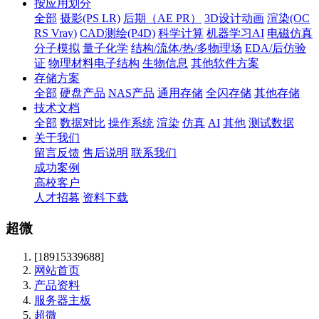
按应用划分
全部
摄影(PS LR)
后期（AE PR）
3D设计动画
渲染(OC
RS Vray)
CAD测绘(P4D)
科学计算
机器学习AI
电磁仿真
分子模拟
量子化学
结构/流体/热/多物理场
EDA/后仿验
证
物理材料电子结构
生物信息
其他软件方案
存储方案
全部
硬盘产品
NAS产品
通用存储
全闪存储
其他存储
技术文档
全部
数据对比
操作系统
渲染
仿真
AI
其他
测试数据
关于我们
留言反馈
售后说明
联系我们
成功案例
高校客户
人才招募
资料下载
超微
[18915339688]
网站首页
产品资料
服务器主板
超微