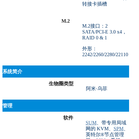
转接卡插槽
M.2
M.2接口：2
SATA/PCI-E 3.0 x4，
RAID 0 & 1
外形：
2242/2260/2280/22110
系统简介
生物圈类型
阿米·乌菲
管理
软件
SUM
、带专用局域
网的 KVM、
SPM
、
英特尔®节点管理