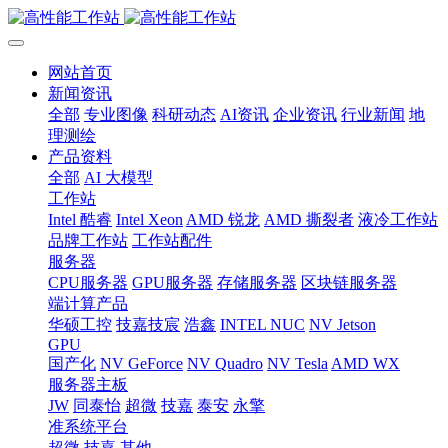
网站首页
新闻资讯
全部
专业图像
科研动态
AI资讯
企业资讯
行业新闻
地
理测绘
产品资料
全部
AI 大模型
工作站
Intel 酷睿
Intel Xeon
AMD 锐龙
AMD 撕裂者
液冷工作站
品牌工作站
工作站配件
服务器
CPU服务器
GPU服务器
存储服务器
区块链服务器
端计算产品
华硕工控
技嘉技宸
浩鑫
INTEL NUC
NV Jetson
GPU
国产化
NV GeForce
NV Quadro
NV Tesla
AMD WX
服务器主板
JW
同泰怡
超微
技嘉
泰安
永擎
准系统平台
超微
技嘉
其他