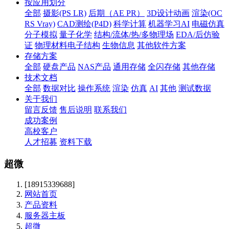
按应用划分
全部
摄影(PS LR)
后期（AE PR）
3D设计动画
渲染(OC
RS Vray)
CAD测绘(P4D)
科学计算
机器学习AI
电磁仿真
分子模拟
量子化学
结构/流体/热/多物理场
EDA/后仿验
证
物理材料电子结构
生物信息
其他软件方案
存储方案
全部
硬盘产品
NAS产品
通用存储
全闪存储
其他存储
技术文档
全部
数据对比
操作系统
渲染
仿真
AI
其他
测试数据
关于我们
留言反馈
售后说明
联系我们
成功案例
高校客户
人才招募
资料下载
超微
[18915339688]
网站首页
产品资料
服务器主板
超微