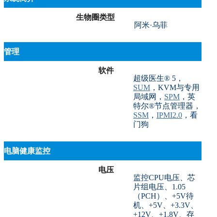
生物圈类型
阿米·乌菲
管理
软件
超级医生® 5，
SUM
，KVM与专用
局域网，
SPM
，英
特尔®节点管理器，
SSM
，
IPMI2.0
，看
门狗
电脑健康监控
电压
监控CPU电压、芯
片组电压、1.05
（PCH）、+5V待
机、+5V、+3.3V、
+12V、+1.8V、存