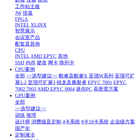
工作站主板
JW
技嘉
FPGA
INTEL
XLINX
智慧展示
会议室产品
配套及其他
CPU
INTEL
AMD EPYC
其他
SSD
内存
硬盘
网卡
阵列卡
CPU案例
全部
>>选型建议<<
酷睿及酷睿X
至强W系列
至强可扩
展1-2
至强可扩展3
锐龙及撕裂者
EPYC 7001
EPYC
7002 7003
AMD EPYC 9004
迷你PC
高密度方案
GPU案例
全部
>>选型建议<<
训练
推理
设计师
消费级及定制
4卡系统
8卡10卡系统
企业级方案
国产化
定制液冷