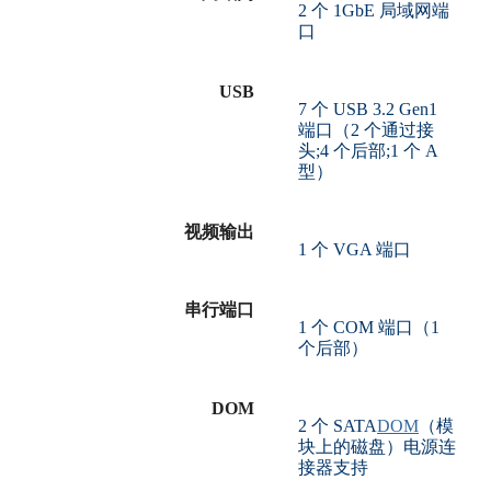
2 个 1GbE 局域网端
口
USB
7 个 USB 3.2 Gen1
端口（2 个通过接
头;4 个后部;1 个 A
型）
视频输出
1 个 VGA 端口
串行端口
1 个 COM 端口（1
个后部）
DOM
2 个 SATA
DOM
（模
块上的磁盘）电源连
接器支持