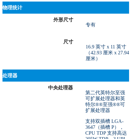
物理统计
外形尺寸
专有
尺寸
16.9 英寸 x 11 英寸
（42.93 厘米 x 27.94
厘米）
处理器
中央处理器
第二代英特尔至强
可扩展处理器和英
特尔®®至强®®可
扩展处理器
支持双插槽 LGA-
3647（插槽 P），
CPU TDP 支持高达
205W TDP，3 UPI