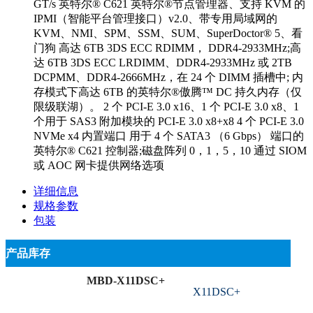
GT/s 英特尔® C621 英特尔®节点管理器、支持 KVM 的
IPMI（智能平台管理接口）v2.0、带专用局域网的
KVM、NMI、SPM、SSM、SUM、SuperDoctor® 5、看
门狗 高达 6TB 3DS ECC RDIMM， DDR4-2933MHz;高
达 6TB 3DS ECC LRDIMM、DDR4-2933MHz 或 2TB
DCPMM、DDR4-2666MHz，在 24 个 DIMM 插槽中; 内
存模式下高达 6TB 的英特尔®傲腾™ DC 持久内存（仅
限级联湖）。 2 个 PCI-E 3.0 x16、1 个 PCI-E 3.0 x8、1
个用于 SAS3 附加模块的 PCI-E 3.0 x8+x8 4 个 PCI-E 3.0
NVMe x4 内置端口 用于 4 个 SATA3 （6 Gbps） 端口的
英特尔® C621 控制器;磁盘阵列 0，1，5，10 通过 SIOM
或 AOC 网卡提供网络选项
详细信息
规格参数
包装
产品库存
MBD-X11DSC+
X11DSC+