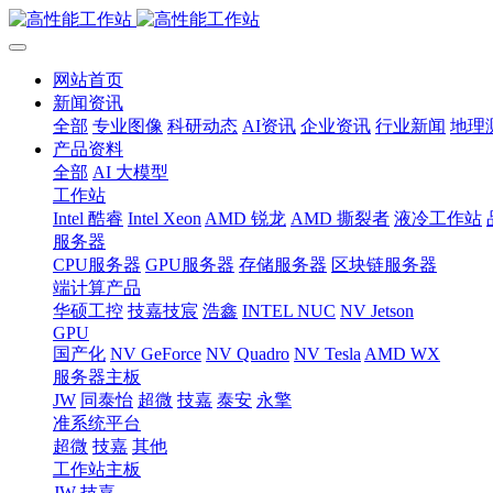
网站首页
新闻资讯
全部
专业图像
科研动态
AI资讯
企业资讯
行业新闻
地理
产品资料
全部
AI 大模型
工作站
Intel 酷睿
Intel Xeon
AMD 锐龙
AMD 撕裂者
液冷工作站
服务器
CPU服务器
GPU服务器
存储服务器
区块链服务器
端计算产品
华硕工控
技嘉技宸
浩鑫
INTEL NUC
NV Jetson
GPU
国产化
NV GeForce
NV Quadro
NV Tesla
AMD WX
服务器主板
JW
同泰怡
超微
技嘉
泰安
永擎
准系统平台
超微
技嘉
其他
工作站主板
JW
技嘉