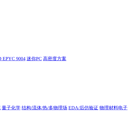
 EPYC 9004
迷你PC
高密度方案
拟
量子化学
结构/流体/热/多物理场
EDA/后仿验证
物理材料电子