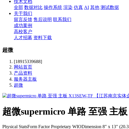
技术文档
全部
数据对比
操作系统
渲染
仿真
AI
其他
测试数据
关于我们
留言反馈
售后说明
联系我们
成功案例
高校客户
人才招募
资料下载
超微
[18915339688]
网站首页
产品资料
服务器主板
超微
超微supermicro 单路 至强
Physical StatsForm Factor Proprietary WIODimension 8" x 13" (2