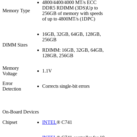
4800/4400/4000 MT/s ECC
DDR5 RDIMM (3DS)Up to
Memory Type
256GB of memory with speeds
of up to 4800MT/s (1DPC)
16GB, 32GB, 64GB, 128GB,
256GB
DIMM Sizes
RDIMM: 16GB, 32GB, 64GB,
128GB, 256GB
Memory
1.1V
Voltage
Error
Corrects single-bit errors
Detection
On-Board Devices
Chipset
INTEL
® C741