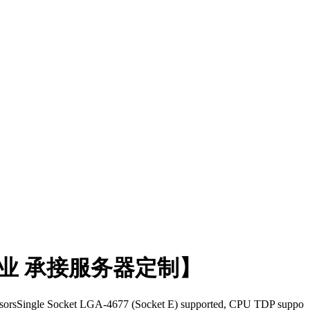
实体企业 承接服务器定制】
ssorsSingle Socket LGA-4677 (Socket E) supported, CPU TDP suppo