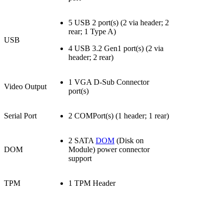
5 USB 2 port(s) (2 via header; 2
rear; 1 Type A)
USB
4 USB 3.2 Gen1 port(s) (2 via
header; 2 rear)
1 VGA D-Sub Connector
Video Output
port(s)
Serial Port
2 COMPort(s) (1 header; 1 rear)
2 SATA
DOM
(Disk on
DOM
Module) power connector
support
TPM
1 TPM Header