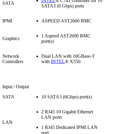
INTEL
® C741 controller for 10
SATA
SATA3 (6 Gbps) ports
IPMI
ASPEED AST2600 BMC
1 Aspeed AST2600 BMC
Graphics
port(s)
Network
Dual LAN with 10GBase-T
Controllers
with
INTEL
® X550
Input / Output
SATA
10 SATA3 (6Gbps) port(s)
2 RJ45 10 Gigabit Ethernet
LAN ports
LAN
1 RJ45 Dedicated IPMI LAN
port