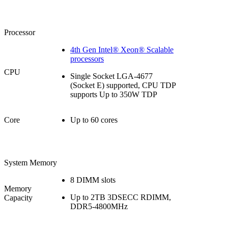
Processor
4th Gen Intel® Xeon® Scalable
processors
CPU
Single Socket LGA-4677
(Socket E) supported, CPU TDP
supports Up to 350W TDP
Core
Up to 60 cores
System Memory
8 DIMM slots
Memory
Up to 2TB 3DSECC RDIMM,
Capacity
DDR5-4800MHz