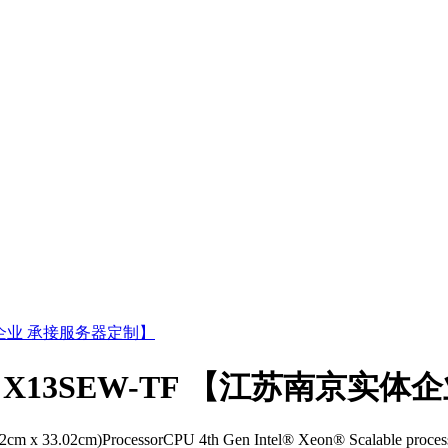
 主板 X13SEW-TF 【江苏南京
0.32cm x 33.02cm)ProcessorCPU 4th Gen Intel® Xeon® Scalable proce