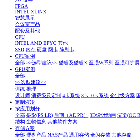
FPGA
INTEL
XLINX
智慧展示
会议室产品
配套及其他
CPU
INTEL
AMD EPYC
其他
SSD
内存
硬盘
网卡
阵列卡
CPU案例
全部
>>选型建议<<
酷睿及酷睿X
至强W系列
至强可扩展1
GPU案例
全部
>>选型建议<<
训练
推理
设计师
消费级及定制
4卡系统
8卡10卡系统
企业级方案
定制液冷
按应用划分
全部
摄影(PS LR)
后期（AE PR）
3D设计动画
渲染(OC RS
结构
生物信息
其他软件方案
存储方案
全部
硬盘产品
NAS产品
通用存储
全闪存储
其他存储