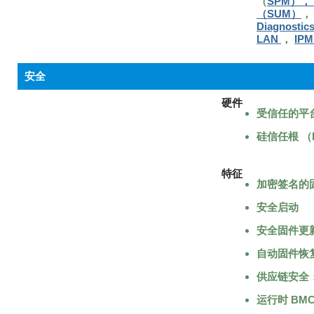
（
SPM）， S
（SUM）
Diagnostics
LAN
，
IPMI
安全
硬件
受信任的平台模
硅信任根 （Ro
特征
加密签名的
安全启动
安全固件更
自动固件恢
供应链安全
运行时 BM