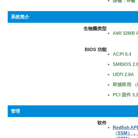
按键：M键
系统简介
生物圈类型
AMI 32MB 
BIOS 功能
ACPI 6.4
SMBIOS 2.8
UEFI 2.8A
即插即用 （
PCI 固件 3.
管理
软件
Redfish API
（
SSM）， S