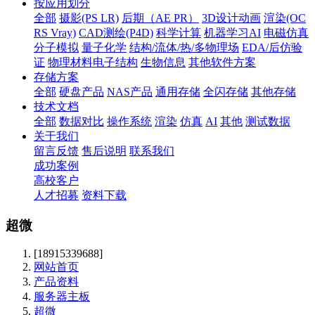
按应用划分
全部
摄影(PS LR)
后期（AE PR）
3D设计动画
渲染(OC
RS Vray)
CAD测绘(P4D)
科学计算
机器学习AI
电磁仿真
分子模拟
量子化学
结构/流体/热/多物理场
EDA/后仿验
证
物理材料电子结构
生物信息
其他软件方案
存储方案
全部
硬盘产品
NAS产品
通用存储
全闪存储
其他存储
技术文档
全部
数据对比
操作系统
渲染
仿真
AI
其他
测试数据
关于我们
留言反馈
售后说明
联系我们
成功案例
高校客户
人才招募
资料下载
超微
[18915339688]
网站首页
产品资料
服务器主板
超微