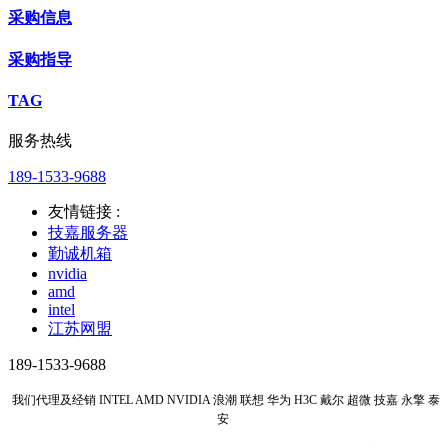
采购信息
采购指导
TAG
服务热线
189-1533-9688
友情链接 :
技嘉服务器
勤诚机箱
nvidia
amd
intel
江苏网盟
189-1533-9688
我们代理及经销 INTEL AMD NVIDIA 浪潮 联想 华为 H3C 戴尔 超微 技嘉 永擎 泰
安