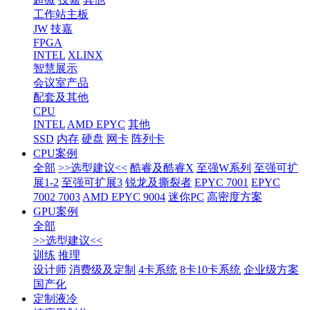
工作站主板
JW
技嘉
FPGA
INTEL
XLINX
智慧展示
会议室产品
配套及其他
CPU
INTEL
AMD EPYC
其他
SSD
内存
硬盘
网卡
阵列卡
CPU案例
全部
>>选型建议<<
酷睿及酷睿X
至强W系列
至强可扩
展1-2
至强可扩展3
锐龙及撕裂者
EPYC 7001
EPYC
7002 7003
AMD EPYC 9004
迷你PC
高密度方案
GPU案例
全部
>>选型建议<<
训练
推理
设计师
消费级及定制
4卡系统
8卡10卡系统
企业级方案
国产化
定制液冷