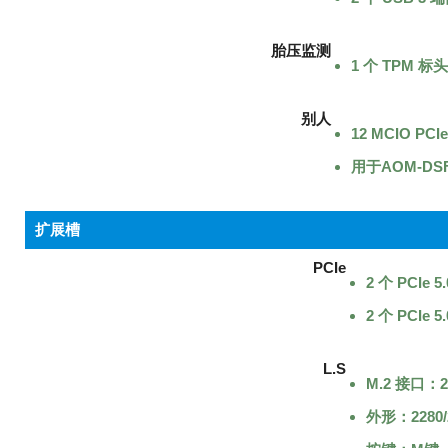
胎压监测
1 个 TPM 标头
别人
12 MCIO PCIe 
用于AOM-DS
扩展槽
PCIe
2 个 PCIe 5
2 个 PCIe
L.S
M.2 接口：2 
外形：2280/