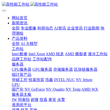
网站首页
新闻资讯
全部
专业图像
科研动态
AI资讯
企业资讯
行业新闻
地
理测绘
产品资料
全部
AI 大模型
工作站
Intel 酷睿
Intel Xeon
AMD 锐龙
AMD 撕裂者
液冷工作站
品牌工作站
工作站配件
服务器
CPU服务器
GPU服务器
存储服务器
区块链服务器
端计算产品
华硕工控
技嘉技宸
浩鑫
INTEL NUC
NV Jetson
GPU
国产化
NV GeForce
NV Quadro
NV Tesla
AMD WX
服务器主板
JW
同泰怡
超微
技嘉
泰安
永擎
准系统平台
超微
技嘉
其他