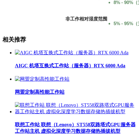
8% - 90
非工作相对湿度范围
5% - 95
相关推荐
AIGC 机塔互换式工作站（服务器）RTX 6000 Ada
网盟定制高性能工作站
联想工作站 联想（Lenovo）ST558双路塔式GPU服务器
工作站主机 虚拟化深度学习数据存储热插拔机型