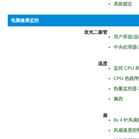
系统锁定
电脑健康监控
发光二极管
用户界面/
中央处理器
温度
监控 CPU
CPU 热跳
热量监控器 2
佩西
扇
8x 4 针风
风扇速度控