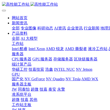
网站首页
新闻资讯
全部
专业图像
科研动态
AI资讯
企业资讯
行业新闻
地理
产品资料
全部
AI 大模型
工作站
Intel 酷睿
Intel Xeon
AMD 锐龙
AMD 撕裂者
液冷工作站
服务器
CPU服务器
GPU服务器
存储服务器
区块链服务器
端计算产品
华硕工控
技嘉技宸
浩鑫
INTEL NUC
NV Jetson
GPU
国产化
NV GeForce
NV Quadro
NV Tesla
AMD WX
服务器主板
JW
同泰怡
超微
技嘉
泰安
永擎
准系统平台
超微
技嘉
其他
工作站主板
JW
技嘉