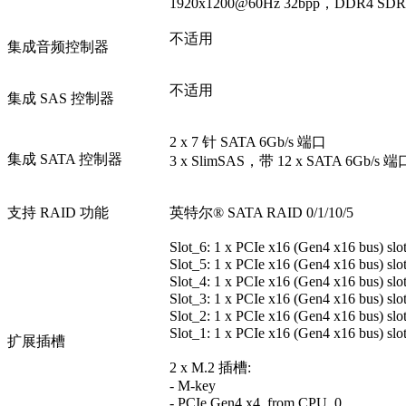
1920x1200@60Hz 32bpp，DDR4 SD
不适用
集成音频控制器
不适用
集成 SAS 控制器
2 x 7 针 SATA 6Gb/s 端口
集成 SATA 控制器
3 x SlimSAS，带 12 x SATA 6Gb/s 端
支持 RAID 功能
英特尔® SATA RAID 0/1/10/5
Slot_6: 1 x PCIe x16 (Gen4 x16 bus) sl
Slot_5: 1 x PCIe x16 (Gen4 x16 bus) sl
Slot_4: 1 x PCIe x16 (Gen4 x16 bus) sl
Slot_3: 1 x PCIe x16 (Gen4 x16 bus) sl
Slot_2: 1 x PCIe x16 (Gen4 x16 bus) sl
Slot_1: 1 x PCIe x16 (Gen4 x16 bus) sl
扩展插槽
2 x M.2 插槽:
- M-key
- PCIe Gen4 x4, from CPU_0