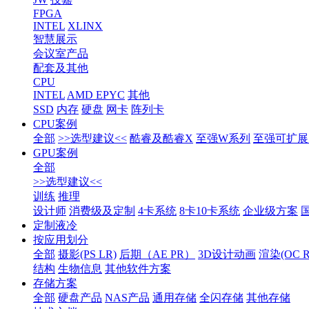
FPGA
INTEL
XLINX
智慧展示
会议室产品
配套及其他
CPU
INTEL
AMD EPYC
其他
SSD
内存
硬盘
网卡
阵列卡
CPU案例
全部
>>选型建议<<
酷睿及酷睿X
至强W系列
至强可扩展1
GPU案例
全部
>>选型建议<<
训练
推理
设计师
消费级及定制
4卡系统
8卡10卡系统
企业级方案
定制液冷
按应用划分
全部
摄影(PS LR)
后期（AE PR）
3D设计动画
渲染(OC RS
结构
生物信息
其他软件方案
存储方案
全部
硬盘产品
NAS产品
通用存储
全闪存储
其他存储