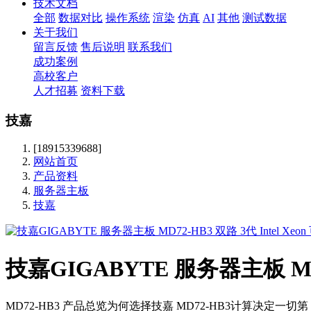
技术文档
全部
数据对比
操作系统
渲染
仿真
AI
其他
测试数据
关于我们
留言反馈
售后说明
联系我们
成功案例
高校客户
人才招募
资料下载
技嘉
[18915339688]
网站首页
产品资料
服务器主板
技嘉
技嘉GIGABYTE 服务器主板 MD7
MD72-HB3 产品总览为何选择技嘉 MD72-HB3计算决定一切第 