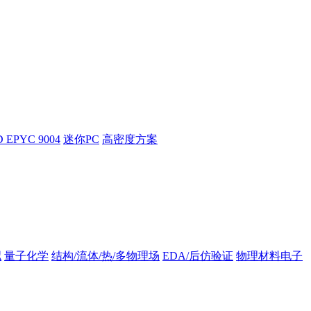
 EPYC 9004
迷你PC
高密度方案
拟
量子化学
结构/流体/热/多物理场
EDA/后仿验证
物理材料电子