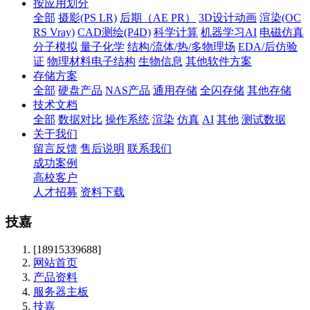
按应用划分
全部
摄影(PS LR)
后期（AE PR）
3D设计动画
渲染(OC
RS Vray)
CAD测绘(P4D)
科学计算
机器学习AI
电磁仿真
分子模拟
量子化学
结构/流体/热/多物理场
EDA/后仿验
证
物理材料电子结构
生物信息
其他软件方案
存储方案
全部
硬盘产品
NAS产品
通用存储
全闪存储
其他存储
技术文档
全部
数据对比
操作系统
渲染
仿真
AI
其他
测试数据
关于我们
留言反馈
售后说明
联系我们
成功案例
高校客户
人才招募
资料下载
技嘉
[18915339688]
网站首页
产品资料
服务器主板
技嘉