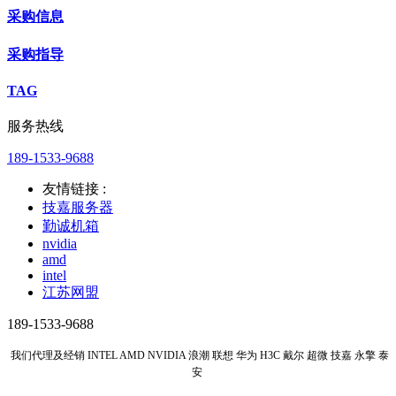
采购信息
采购指导
TAG
服务热线
189-1533-9688
友情链接 :
技嘉服务器
勤诚机箱
nvidia
amd
intel
江苏网盟
189-1533-9688
我们代理及经销 INTEL AMD NVIDIA 浪潮 联想 华为 H3C 戴尔 超微 技嘉 永擎 泰
安