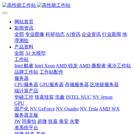
网站首页
新闻资讯
全部
专业图像
科研动态
AI资讯
企业资讯
行业新闻
地
理测绘
产品资料
全部
AI 大模型
工作站
Intel 酷睿
Intel Xeon
AMD 锐龙
AMD 撕裂者
液冷工作站
品牌工作站
工作站配件
服务器
CPU服务器
GPU服务器
存储服务器
区块链服务器
端计算产品
华硕工控
技嘉技宸
浩鑫
INTEL NUC
NV Jetson
GPU
国产化
NV GeForce
NV Quadro
NV Tesla
AMD WX
服务器主板
JW
同泰怡
超微
技嘉
泰安
永擎
准系统平台
超微
技嘉
其他