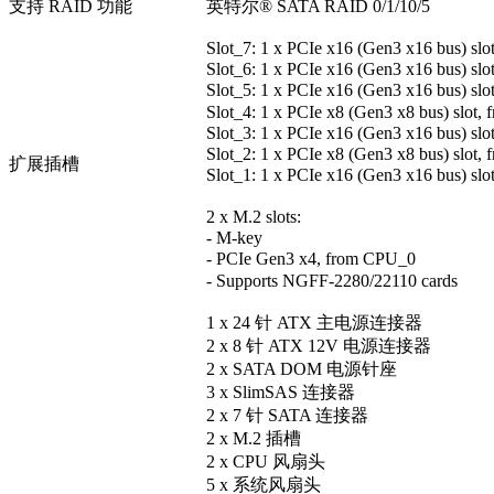
支持 RAID 功能
英特尔® SATA RAID 0/1/10/5
Slot_7: 1 x PCIe x16 (Gen3 x16 bus) sl
Slot_6: 1 x PCIe x16 (Gen3 x16 bus) sl
Slot_5: 1 x PCIe x16 (Gen3 x16 bus) sl
Slot_4: 1 x PCIe x8 (Gen3 x8 bus) slot,
Slot_3: 1 x PCIe x16 (Gen3 x16 bus) sl
Slot_2: 1 x PCIe x8 (Gen3 x8 bus) slot
扩展插槽
Slot_1: 1 x PCIe x16 (Gen3 x16 bus) sl
2 x M.2 slots:
- M-key
- PCIe Gen3 x4, from CPU_0
- Supports NGFF-2280/22110 cards
1 x 24 针 ATX 主电源连接器
2 x 8 针 ATX 12V 电源连接器
2 x SATA DOM 电源针座
3 x SlimSAS 连接器
2 x 7 针 SATA 连接器
2 x M.2 插槽
2 x CPU 风扇头
5 x 系统风扇头