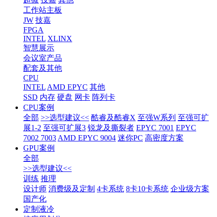
工作站主板
JW
技嘉
FPGA
INTEL
XLINX
智慧展示
会议室产品
配套及其他
CPU
INTEL
AMD EPYC
其他
SSD
内存
硬盘
网卡
阵列卡
CPU案例
全部
>>选型建议<<
酷睿及酷睿X
至强W系列
至强可扩
展1-2
至强可扩展3
锐龙及撕裂者
EPYC 7001
EPYC
7002 7003
AMD EPYC 9004
迷你PC
高密度方案
GPU案例
全部
>>选型建议<<
训练
推理
设计师
消费级及定制
4卡系统
8卡10卡系统
企业级方案
国产化
定制液冷