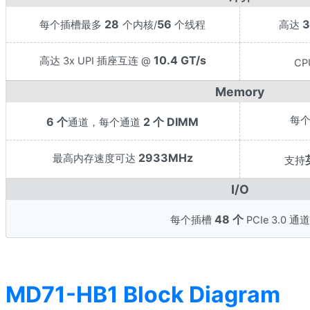
28
56
3
每个插槽最多
个内核/
个线程
高达
10.4 GT/s
高达 3x UPI 插座互连 @
CP
Memory
每
6 个
2 个 DIMM
通道，每个通道
2933MHz
最高内存速度可达
支持
I/O
48 个
每个插槽
PCIe 3.0 通道
MD71-HB1 Block Diagram