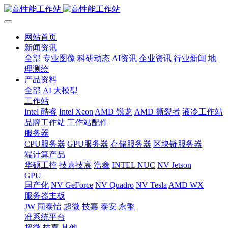
网站首页
新闻资讯
全部
专业图像
科研动态
AI资讯
企业资讯
行业新闻
地
理测绘
产品资料
全部
AI 大模型
工作站
Intel 酷睿
Intel Xeon
AMD 锐龙
AMD 撕裂者
液冷工作站
品牌工作站
工作站配件
服务器
CPU服务器
GPU服务器
存储服务器
区块链服务器
端计算产品
华硕工控
技嘉技宸
浩鑫
INTEL NUC
NV Jetson
GPU
国产化
NV GeForce
NV Quadro
NV Tesla
AMD WX
服务器主板
JW
同泰怡
超微
技嘉
泰安
永擎
准系统平台
超微
技嘉
其他