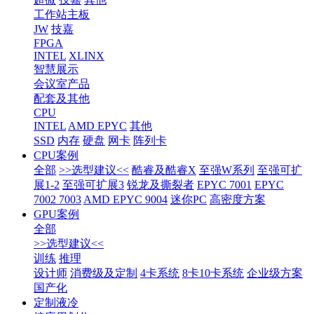
工作站主板
JW
技嘉
FPGA
INTEL
XLINX
智慧展示
会议室产品
配套及其他
CPU
INTEL
AMD EPYC
其他
SSD
内存
硬盘
网卡
阵列卡
CPU案例
全部
>>选型建议<<
酷睿及酷睿X
至强W系列
至强可扩
展1-2
至强可扩展3
锐龙及撕裂者
EPYC 7001
EPYC
7002 7003
AMD EPYC 9004
迷你PC
高密度方案
GPU案例
全部
>>选型建议<<
训练
推理
设计师
消费级及定制
4卡系统
8卡10卡系统
企业级方案
国产化
定制液冷