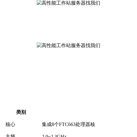
类别
核心
集成8个FTC663处理器核
主频
2.0~2.3GHz