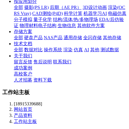
按应用划分
全部
摄影(PS LR)
后期（AE PR）
3D设计动画
渲染(OC
RS Vray)
CAD测绘(P4D)
科学计算
机器学习AI
电磁仿真
分子模拟
量子化学
结构/流体/热/多物理场
EDA/后仿验
证
物理材料电子结构
生物信息
其他软件方案
存储方案
全部
硬盘产品
NAS产品
通用存储
全闪存储
其他存储
技术文档
全部
数据对比
操作系统
渲染
仿真
AI
其他
测试数据
关于我们
留言反馈
售后说明
联系我们
成功案例
高校客户
人才招募
资料下载
工作站主板
[18915339688]
网站首页
产品资料
工作站主板