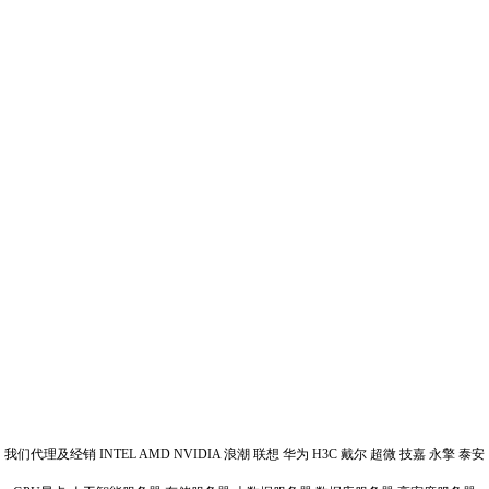
我们代理及经销 INTEL AMD NVIDIA 浪潮 联想 华为 H3C 戴尔 超微 技嘉 永擎 泰安