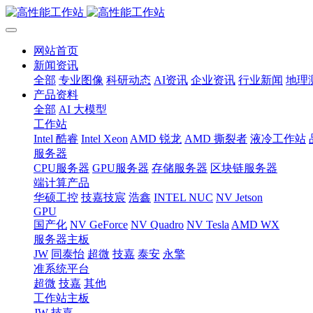
网站首页
新闻资讯
全部
专业图像
科研动态
AI资讯
企业资讯
行业新闻
地理
产品资料
全部
AI 大模型
工作站
Intel 酷睿
Intel Xeon
AMD 锐龙
AMD 撕裂者
液冷工作站
服务器
CPU服务器
GPU服务器
存储服务器
区块链服务器
端计算产品
华硕工控
技嘉技宸
浩鑫
INTEL NUC
NV Jetson
GPU
国产化
NV GeForce
NV Quadro
NV Tesla
AMD WX
服务器主板
JW
同泰怡
超微
技嘉
泰安
永擎
准系统平台
超微
技嘉
其他
工作站主板
JW
技嘉