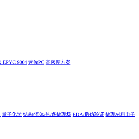
 EPYC 9004
迷你PC
高密度方案
拟
量子化学
结构/流体/热/多物理场
EDA/后仿验证
物理材料电子