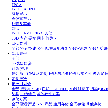
FPGA
INTEL
XLINX
智慧展示
会议室产品
配套及其他
CPU
INTEL
AMD EPYC
其他
SSD
内存
硬盘
网卡
阵列卡
CPU案例
全部
>>选型建议<<
酷睿及酷睿X
至强W系列
至强可扩展1
GPU案例
全部
>>选型建议<<
训练
推理
设计师
消费级及定制
4卡系统
8卡10卡系统
企业级方案
定制液冷
按应用划分
全部
摄影(PS LR)
后期（AE PR）
3D设计动画
渲染(OC RS
结构
生物信息
其他软件方案
存储方案
全部
硬盘产品
NAS产品
通用存储
全闪存储
其他存储