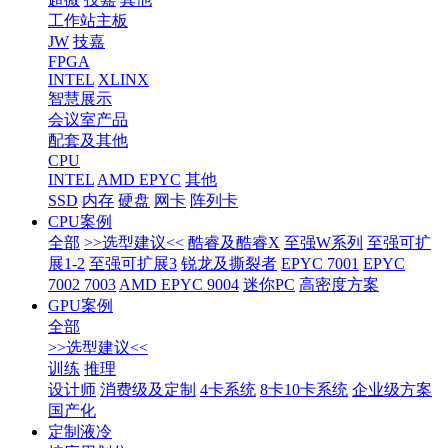
工作站主板
JW
技嘉
FPGA
INTEL
XLINX
智慧展示
会议室产品
配套及其他
CPU
INTEL
AMD EPYC
其他
SSD
内存
硬盘
网卡
阵列卡
CPU案例
全部
>>选型建议<<
酷睿及酷睿X
至强W系列
至强可扩
展1-2
至强可扩展3
锐龙及撕裂者
EPYC 7001
EPYC
7002 7003
AMD EPYC 9004
迷你PC
高密度方案
GPU案例
全部
>>选型建议<<
训练
推理
设计师
消费级及定制
4卡系统
8卡10卡系统
企业级方案
国产化
定制液冷