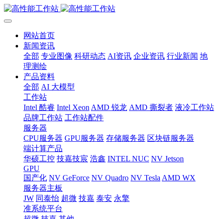
网站首页
新闻资讯
全部
专业图像
科研动态
AI资讯
企业资讯
行业新闻
地
理测绘
产品资料
全部
AI 大模型
工作站
Intel 酷睿
Intel Xeon
AMD 锐龙
AMD 撕裂者
液冷工作站
品牌工作站
工作站配件
服务器
CPU服务器
GPU服务器
存储服务器
区块链服务器
端计算产品
华硕工控
技嘉技宸
浩鑫
INTEL NUC
NV Jetson
GPU
国产化
NV GeForce
NV Quadro
NV Tesla
AMD WX
服务器主板
JW
同泰怡
超微
技嘉
泰安
永擎
准系统平台
超微
技嘉
其他