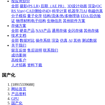
按应用划分
全部
摄影(PS LR)
后期（AE PR）
3D设计动画
渲染(OC
RS Vray)
CAD测绘(P4D)
科学计算
机器学习AI
电磁仿真
分子模拟
量子化学
结构/流体/热/多物理场
EDA/后仿验
证
物理材料电子结构
生物信息
其他软件方案
存储方案
全部
硬盘产品
NAS产品
通用存储
全闪存储
其他存储
技术文档
全部
数据对比
操作系统
渲染
仿真
AI
其他
测试数据
关于我们
留言反馈
售后说明
联系我们
成功案例
高校客户
人才招募
资料下载
国产化
[18915339688]
网站首页
产品资料
GPU
国产化