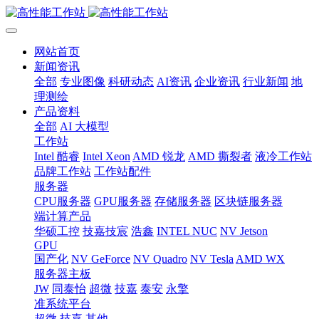
网站首页
新闻资讯
全部
专业图像
科研动态
AI资讯
企业资讯
行业新闻
地
理测绘
产品资料
全部
AI 大模型
工作站
Intel 酷睿
Intel Xeon
AMD 锐龙
AMD 撕裂者
液冷工作站
品牌工作站
工作站配件
服务器
CPU服务器
GPU服务器
存储服务器
区块链服务器
端计算产品
华硕工控
技嘉技宸
浩鑫
INTEL NUC
NV Jetson
GPU
国产化
NV GeForce
NV Quadro
NV Tesla
AMD WX
服务器主板
JW
同泰怡
超微
技嘉
泰安
永擎
准系统平台
超微
技嘉
其他