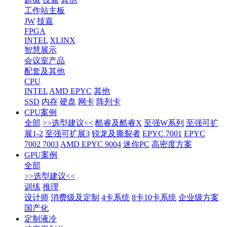
工作站主板
JW
技嘉
FPGA
INTEL
XLINX
智慧展示
会议室产品
配套及其他
CPU
INTEL
AMD EPYC
其他
SSD
内存
硬盘
网卡
阵列卡
CPU案例
全部
>>选型建议<<
酷睿及酷睿X
至强W系列
至强可扩
展1-2
至强可扩展3
锐龙及撕裂者
EPYC 7001
EPYC
7002 7003
AMD EPYC 9004
迷你PC
高密度方案
GPU案例
全部
>>选型建议<<
训练
推理
设计师
消费级及定制
4卡系统
8卡10卡系统
企业级方案
国产化
定制液冷