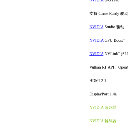
NVIDIA
G-SYNC
支持 Game Ready 
NVIDIA
Studio 驱动
NVIDIA
GPU Boost
™
NVIDIA
NVLink
(SLI
™
Vulkan RT API、Open
HDMI 2.1
DisplayPort 1.4a
NVIDIA 编码器
NVIDIA 解码器