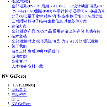
按应用划分
全部
摄影(PS LR)
后期（AE PR）
3D设计动画
渲染(OC
RS Vray)
CAD测绘(P4D)
科学计算
机器学习AI
电磁仿真
分子模拟
量子化学
结构/流体/热/多物理场
EDA/后仿验
证
物理材料电子结构
生物信息
其他软件方案
存储方案
全部
硬盘产品
NAS产品
通用存储
全闪存储
其他存储
技术文档
全部
数据对比
操作系统
渲染
仿真
AI
其他
测试数据
关于我们
留言反馈
售后说明
联系我们
成功案例
高校客户
人才招募
资料下载
NV GeForce
[18915339688]
网站首页
产品资料
GPU
NV GeForce