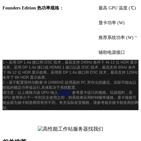
Founders Edition 热功率规格：
最高 GPU 温度 (℃)
显卡功率 (W)
推荐系统功率 (W)
(2)
辅助电源接口
1 – 采用 DP 1.4a 接口和 DSC 技术，最高支持 240Hz 条件下 4k 12 位 HDR 显示
效果。采用 DP 1.4a 接口或 HDMI2.1 接口以及 DSC 技术，最高支持 60Hz 条件
下 8k 12 位 HDR 显示效果。采用双 DP 1.4a 接口和 DSC 技术，最高支持 120Hz
条件下 8K HDR 显示效果。
2 – 基于配置英特尔酷睿 i9 10980XE 处理器的 PC 所作出的建议。实际可能会以
较低的额定功率值运行,具体取决于系统配置。
请注意：以上规格为该 GPU 纳入
NVIDIA
参考显卡设计的规格。玩游戏时，若
GPU 使用率介于一半到完全使用之间，则系统将应用时钟频率规格。显卡规格可
能会因为插卡制造商而有所不同。有关实际发货规格，请参考相关插卡制造商的网
站。