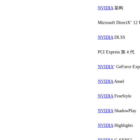
NVIDIA
架构
Microsoft DirectX
12 U
®
NVIDIA
DLSS
PCI Express 第 4 代
NVIDIA
GeForce Expe
®
NVIDIA
Ansel
NVIDIA
FreeStyle
NVIDIA
ShadowPlay
NVIDIA
Highlights
®