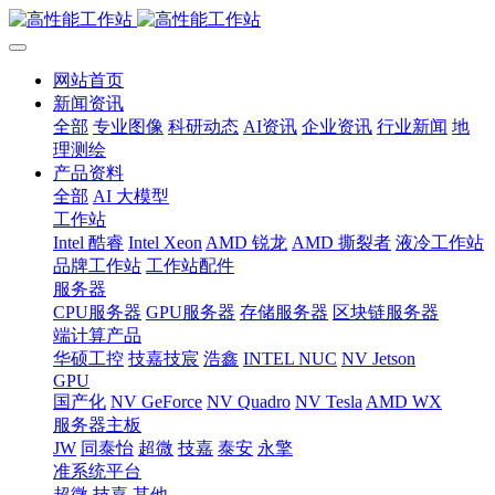
网站首页
新闻资讯
全部
专业图像
科研动态
AI资讯
企业资讯
行业新闻
地
理测绘
产品资料
全部
AI 大模型
工作站
Intel 酷睿
Intel Xeon
AMD 锐龙
AMD 撕裂者
液冷工作站
品牌工作站
工作站配件
服务器
CPU服务器
GPU服务器
存储服务器
区块链服务器
端计算产品
华硕工控
技嘉技宸
浩鑫
INTEL NUC
NV Jetson
GPU
国产化
NV GeForce
NV Quadro
NV Tesla
AMD WX
服务器主板
JW
同泰怡
超微
技嘉
泰安
永擎
准系统平台
超微
技嘉
其他