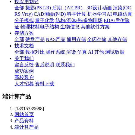
按应用划分
全部
摄影(PS LR)
后期（AE PR）
3D设计动画
渲染(OC
RS Vray)
CAD测绘(P4D)
科学计算
机器学习AI
电磁仿真
分子模拟
量子化学
结构/流体/热/多物理场
EDA/后仿验
证
物理材料电子结构
生物信息
其他软件方案
存储方案
全部
硬盘产品
NAS产品
通用存储
全闪存储
其他存储
技术文档
全部
数据对比
操作系统
渲染
仿真
AI
其他
测试数据
关于我们
留言反馈
售后说明
联系我们
成功案例
高校客户
人才招募
资料下载
端计算产品
[18915339688]
网站首页
产品资料
端计算产品