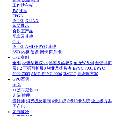
工作站主板
JW
技嘉
FPGA
INTEL
XLINX
智慧展示
会议室产品
配套及其他
CPU
INTEL
AMD EPYC
其他
SSD
内存
硬盘
网卡
阵列卡
CPU案例
全部
>>选型建议<<
酷睿及酷睿X
至强W系列
至强可扩
展1-2
至强可扩展3
锐龙及撕裂者
EPYC 7001
EPYC
7002 7003
AMD EPYC 9004
迷你PC
高密度方案
GPU案例
全部
>>选型建议<<
训练
推理
设计师
消费级及定制
4卡系统
8卡10卡系统
企业级方案
国产化
定制液冷