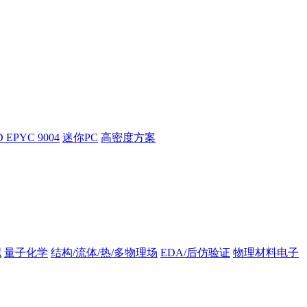
 EPYC 9004
迷你PC
高密度方案
拟
量子化学
结构/流体/热/多物理场
EDA/后仿验证
物理材料电子