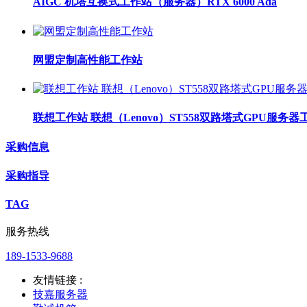
AIGC 机塔互换式工作站（服务器）RTX 6000 Ada
网盟定制高性能工作站
联想工作站 联想（Lenovo）ST558双路塔式GPU服
采购信息
采购指导
TAG
服务热线
189-1533-9688
友情链接 :
技嘉服务器