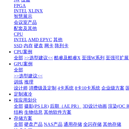
FPGA
INTEL
XLINX
智慧展示
会议室产品
配套及其他
CPU
INTEL
AMD EPYC
其他
SSD
内存
硬盘
网卡
阵列卡
CPU案例
全部
>>选型建议<<
酷睿及酷睿X
至强W系列
至强可扩展1
GPU案例
全部
>>选型建议<<
训练
推理
设计师
消费级及定制
4卡系统
8卡10卡系统
企业级方案
定制液冷
按应用划分
全部
摄影(PS LR)
后期（AE PR）
3D设计动画
渲染(OC RS
结构
生物信息
其他软件方案
存储方案
全部
硬盘产品
NAS产品
通用存储
全闪存储
其他存储