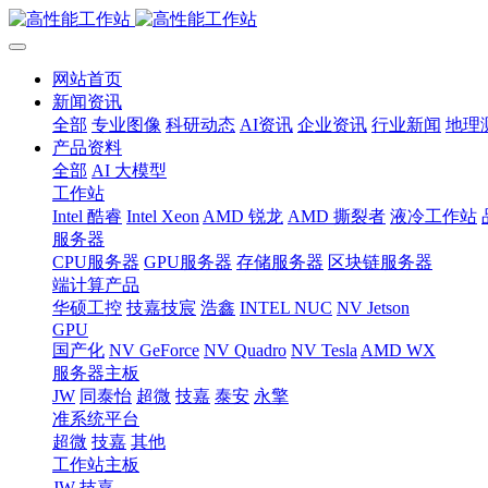
网站首页
新闻资讯
全部
专业图像
科研动态
AI资讯
企业资讯
行业新闻
地理
产品资料
全部
AI 大模型
工作站
Intel 酷睿
Intel Xeon
AMD 锐龙
AMD 撕裂者
液冷工作站
服务器
CPU服务器
GPU服务器
存储服务器
区块链服务器
端计算产品
华硕工控
技嘉技宸
浩鑫
INTEL NUC
NV Jetson
GPU
国产化
NV GeForce
NV Quadro
NV Tesla
AMD WX
服务器主板
JW
同泰怡
超微
技嘉
泰安
永擎
准系统平台
超微
技嘉
其他
工作站主板
JW
技嘉