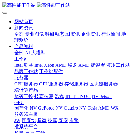
网站首页
新闻资讯
全部
专业图像
科研动态
AI资讯
企业资讯
行业新闻
地
理测绘
产品资料
全部
AI 大模型
工作站
Intel 酷睿
Intel Xeon
AMD 锐龙
AMD 撕裂者
液冷工作站
品牌工作站
工作站配件
服务器
CPU服务器
GPU服务器
存储服务器
区块链服务器
端计算产品
华硕工控
技嘉技宸
浩鑫
INTEL NUC
NV Jetson
GPU
国产化
NV GeForce
NV Quadro
NV Tesla
AMD WX
服务器主板
JW
同泰怡
超微
技嘉
泰安
永擎
准系统平台
超微
技嘉
其他