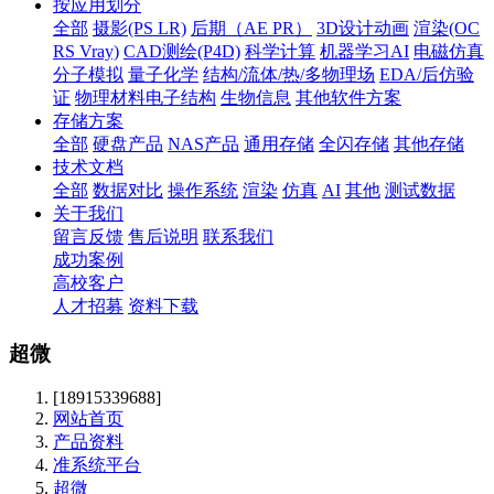
按应用划分
全部
摄影(PS LR)
后期（AE PR）
3D设计动画
渲染(OC
RS Vray)
CAD测绘(P4D)
科学计算
机器学习AI
电磁仿真
分子模拟
量子化学
结构/流体/热/多物理场
EDA/后仿验
证
物理材料电子结构
生物信息
其他软件方案
存储方案
全部
硬盘产品
NAS产品
通用存储
全闪存储
其他存储
技术文档
全部
数据对比
操作系统
渲染
仿真
AI
其他
测试数据
关于我们
留言反馈
售后说明
联系我们
成功案例
高校客户
人才招募
资料下载
超微
[18915339688]
网站首页
产品资料
准系统平台
超微