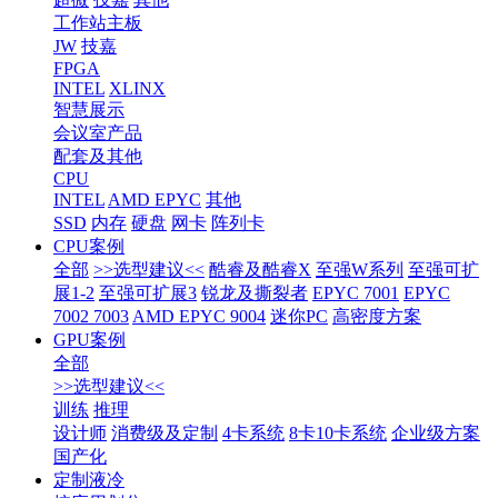
工作站主板
JW
技嘉
FPGA
INTEL
XLINX
智慧展示
会议室产品
配套及其他
CPU
INTEL
AMD EPYC
其他
SSD
内存
硬盘
网卡
阵列卡
CPU案例
全部
>>选型建议<<
酷睿及酷睿X
至强W系列
至强可扩
展1-2
至强可扩展3
锐龙及撕裂者
EPYC 7001
EPYC
7002 7003
AMD EPYC 9004
迷你PC
高密度方案
GPU案例
全部
>>选型建议<<
训练
推理
设计师
消费级及定制
4卡系统
8卡10卡系统
企业级方案
国产化
定制液冷