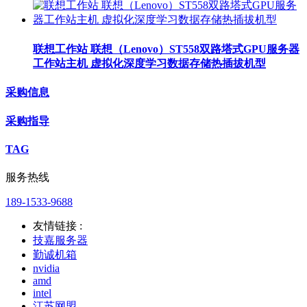
联想工作站 联想（Lenovo）ST558双路塔式GPU服务器
工作站主机 虚拟化深度学习数据存储热插拔机型
采购信息
采购指导
TAG
服务热线
189-1533-9688
友情链接 :
技嘉服务器
勤诚机箱
nvidia
amd
intel
江苏网盟