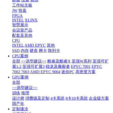
工作站主板
JW
技嘉
FPGA
INTEL
XLINX
智慧展示
会议室产品
配套及其他
CPU
INTEL
AMD EPYC
其他
SSD
内存
硬盘
网卡
阵列卡
CPU案例
全部
>>选型建议<<
酷睿及酷睿X
至强W系列
至强可扩
展1-2
至强可扩展3
锐龙及撕裂者
EPYC 7001
EPYC
7002 7003
AMD EPYC 9004
迷你PC
高密度方案
GPU案例
全部
>>选型建议<<
训练
推理
设计师
消费级及定制
4卡系统
8卡10卡系统
企业级方案
国产化
定制液冷