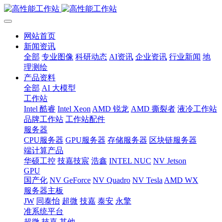
网站首页
新闻资讯
全部
专业图像
科研动态
AI资讯
企业资讯
行业新闻
地
理测绘
产品资料
全部
AI 大模型
工作站
Intel 酷睿
Intel Xeon
AMD 锐龙
AMD 撕裂者
液冷工作站
品牌工作站
工作站配件
服务器
CPU服务器
GPU服务器
存储服务器
区块链服务器
端计算产品
华硕工控
技嘉技宸
浩鑫
INTEL NUC
NV Jetson
GPU
国产化
NV GeForce
NV Quadro
NV Tesla
AMD WX
服务器主板
JW
同泰怡
超微
技嘉
泰安
永擎
准系统平台
超微
技嘉
其他