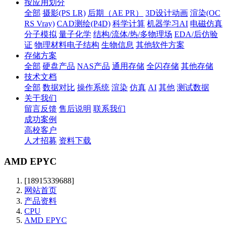
按应用划分
全部
摄影(PS LR)
后期（AE PR）
3D设计动画
渲染(OC
RS Vray)
CAD测绘(P4D)
科学计算
机器学习AI
电磁仿真
分子模拟
量子化学
结构/流体/热/多物理场
EDA/后仿验
证
物理材料电子结构
生物信息
其他软件方案
存储方案
全部
硬盘产品
NAS产品
通用存储
全闪存储
其他存储
技术文档
全部
数据对比
操作系统
渲染
仿真
AI
其他
测试数据
关于我们
留言反馈
售后说明
联系我们
成功案例
高校客户
人才招募
资料下载
AMD EPYC
[18915339688]
网站首页
产品资料
CPU
AMD EPYC