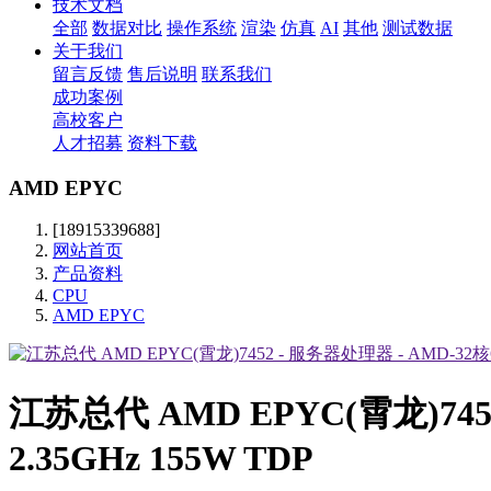
技术文档
全部
数据对比
操作系统
渲染
仿真
AI
其他
测试数据
关于我们
留言反馈
售后说明
联系我们
成功案例
高校客户
人才招募
资料下载
AMD EPYC
[18915339688]
网站首页
产品资料
CPU
AMD EPYC
江苏总代 AMD EPYC(霄龙)745
2.35GHz 155W TDP