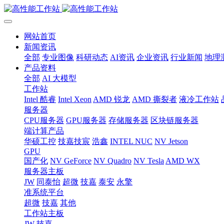
网站首页
新闻资讯
全部
专业图像
科研动态
AI资讯
企业资讯
行业新闻
地理
产品资料
全部
AI 大模型
工作站
Intel 酷睿
Intel Xeon
AMD 锐龙
AMD 撕裂者
液冷工作站
服务器
CPU服务器
GPU服务器
存储服务器
区块链服务器
端计算产品
华硕工控
技嘉技宸
浩鑫
INTEL NUC
NV Jetson
GPU
国产化
NV GeForce
NV Quadro
NV Tesla
AMD WX
服务器主板
JW
同泰怡
超微
技嘉
泰安
永擎
准系统平台
超微
技嘉
其他
工作站主板
JW
技嘉