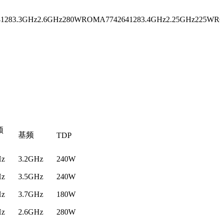
1283.3GHz2.6GHz280WROMA7742641283.4GHz2.25GHz225W
频
基频
TDP
Hz
3.2GHz
240W
Hz
3.5GHz
240W
Hz
3.7GHz
180W
Hz
2.6GHz
280W