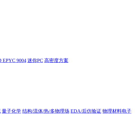
 EPYC 9004
迷你PC
高密度方案
拟
量子化学
结构/流体/热/多物理场
EDA/后仿验证
物理材料电子