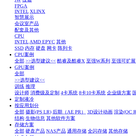
FPGA
INTEL
XLINX
智慧展示
会议室产品
配套及其他
CPU
INTEL
AMD EPYC
其他
SSD
内存
硬盘
网卡
阵列卡
CPU案例
全部
>>选型建议<<
酷睿及酷睿X
至强W系列
至强可扩展1
GPU案例
全部
>>选型建议<<
训练
推理
设计师
消费级及定制
4卡系统
8卡10卡系统
企业级方案
定制液冷
按应用划分
全部
摄影(PS LR)
后期（AE PR）
3D设计动画
渲染(OC RS
结构
生物信息
其他软件方案
存储方案
全部
硬盘产品
NAS产品
通用存储
全闪存储
其他存储