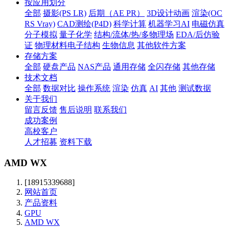
按应用划分
全部
摄影(PS LR)
后期（AE PR）
3D设计动画
渲染(OC
RS Vray)
CAD测绘(P4D)
科学计算
机器学习AI
电磁仿真
分子模拟
量子化学
结构/流体/热/多物理场
EDA/后仿验
证
物理材料电子结构
生物信息
其他软件方案
存储方案
全部
硬盘产品
NAS产品
通用存储
全闪存储
其他存储
技术文档
全部
数据对比
操作系统
渲染
仿真
AI
其他
测试数据
关于我们
留言反馈
售后说明
联系我们
成功案例
高校客户
人才招募
资料下载
AMD WX
[18915339688]
网站首页
产品资料
GPU
AMD WX