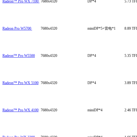
Radeon™ Pro WX 7100
7680x4320
DP*4
5.73 T
Radeon Pro W5700
7680x4320
miniDP*5+雷电*1
8.89 T
Radeon™ Pro W5500
7680x4320
DP*4
5.35 T
Radeon™ Pro WX 5100
7680x4320
DP*4
3.89 T
Radeon™ Pro WX 4100
7680x4320
miniDP*4
2.46 T