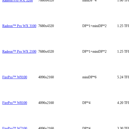
Radeon Pro WX 3200
7680x4320
miniDP*4
1.66 T
Radeon™ Pro WX 3100
7680x4320
DP*1+miniDP*2
1.25 T
Radeon™ Pro WX 2100
7680x4320
DP*1+miniDP*2
1.25 T
FirePro™ W9100
4096x2160
miniDP*6
5.24 T
FirePro™ W8100
4096x2160
DP*4
4.20 T
FirePro™ W7100
4096x2160
DP*4
3.30 T