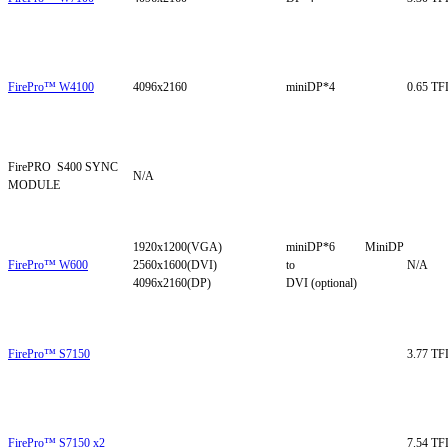
FirePro™ W4100
4096x2160
miniDP*4
0.65 T
FirePRO S400 SYNC
N/A
MODULE
1920x1200(VGA)
miniDP*6 MiniDP
FirePro™ W600
2560x1600(DVI)
to
N/A
4096x2160(DP)
DVI (optional)
FirePro™ S7150
3.77 T
FirePro™ S7150 x2
7.54 T