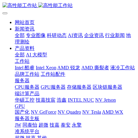
网站首页
新闻资讯
全部
专业图像
科研动态
AI资讯
企业资讯
行业新闻
地
理测绘
产品资料
全部
AI 大模型
工作站
Intel 酷睿
Intel Xeon
AMD 锐龙
AMD 撕裂者
液冷工作站
品牌工作站
工作站配件
服务器
CPU服务器
GPU服务器
存储服务器
区块链服务器
端计算产品
华硕工控
技嘉技宸
浩鑫
INTEL NUC
NV Jetson
GPU
国产化
NV GeForce
NV Quadro
NV Tesla
AMD WX
服务器主板
JW
同泰怡
超微
技嘉
泰安
永擎
准系统平台
超微
技嘉
其他