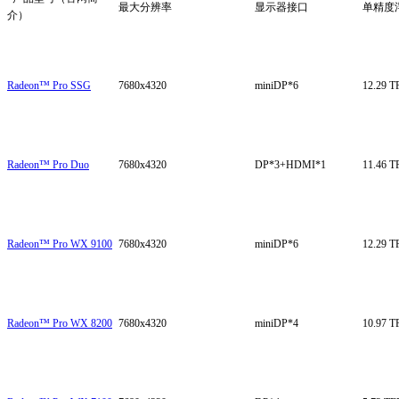
最大分辨率
显示器接口
单精度
介）
Radeon™ Pro SSG
7680x4320
miniDP*6
12.29 
Radeon™ Pro Duo
7680x4320
DP*3+HDMI*1
11.46 
Radeon™ Pro WX 9100
7680x4320
miniDP*6
12.29 
Radeon™ Pro WX 8200
7680x4320
miniDP*4
10.97 