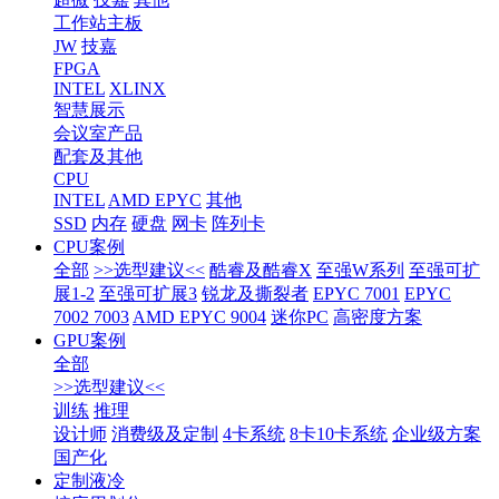
工作站主板
JW
技嘉
FPGA
INTEL
XLINX
智慧展示
会议室产品
配套及其他
CPU
INTEL
AMD EPYC
其他
SSD
内存
硬盘
网卡
阵列卡
CPU案例
全部
>>选型建议<<
酷睿及酷睿X
至强W系列
至强可扩
展1-2
至强可扩展3
锐龙及撕裂者
EPYC 7001
EPYC
7002 7003
AMD EPYC 9004
迷你PC
高密度方案
GPU案例
全部
>>选型建议<<
训练
推理
设计师
消费级及定制
4卡系统
8卡10卡系统
企业级方案
国产化
定制液冷