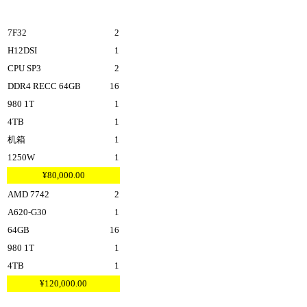
7F32
2
H12DSI
1
CPU SP3
2
DDR4 RECC 64GB
16
980 1T
1
4TB
1
机箱
1
1250W
1
¥80,000.00
AMD 7742
2
A620-G30
1
64GB
16
980 1T
1
4TB
1
¥120,000.00