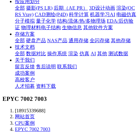
按应用划分
全部
摄影(PS LR)
后期（AE PR）
3D设计动画
渲染(OC
RS Vray)
CAD测绘(P4D)
科学计算
机器学习AI
电磁仿真
分子模拟
量子化学
结构/流体/热/多物理场
EDA/后仿验
证
物理材料电子结构
生物信息
其他软件方案
存储方案
全部
硬盘产品
NAS产品
通用存储
全闪存储
其他存储
技术文档
全部
数据对比
操作系统
渲染
仿真
AI
其他
测试数据
关于我们
留言反馈
售后说明
联系我们
成功案例
高校客户
人才招募
资料下载
EPYC 7002 7003
[18915339688]
网站首页
CPU案例
EPYC 7002 7003