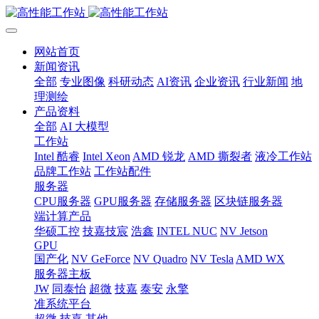
网站首页
新闻资讯
全部
专业图像
科研动态
AI资讯
企业资讯
行业新闻
地
理测绘
产品资料
全部
AI 大模型
工作站
Intel 酷睿
Intel Xeon
AMD 锐龙
AMD 撕裂者
液冷工作站
品牌工作站
工作站配件
服务器
CPU服务器
GPU服务器
存储服务器
区块链服务器
端计算产品
华硕工控
技嘉技宸
浩鑫
INTEL NUC
NV Jetson
GPU
国产化
NV GeForce
NV Quadro
NV Tesla
AMD WX
服务器主板
JW
同泰怡
超微
技嘉
泰安
永擎
准系统平台
超微
技嘉
其他