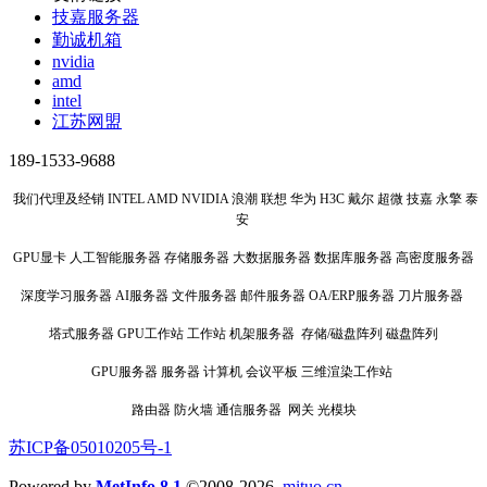
技嘉服务器
勤诚机箱
nvidia
amd
intel
江苏网盟
189-1533-9688
我们代理及经销 INTEL AMD NVIDIA 浪潮 联想 华为 H3C 戴尔 超微 技嘉 永擎 泰
安
GPU显卡 人工智能服务器 存储服务器 大数据服务器 数据库服务器 高密度服务器
深度学习服务器 AI服务器 文件服务器 邮件服务器 OA/ERP服务器 刀片服务器
塔式服务器 GPU工作站 工作站 机架服务器 存储/磁盘阵列 磁盘阵列
GPU服务器 服务器 计算机 会议平板 三维渲染工作站
路由器 防火墙 通信服务器 网关 光模块
苏ICP备05010205号-1
Powered by
MetInfo 8.1
©2008-2026
mituo.cn