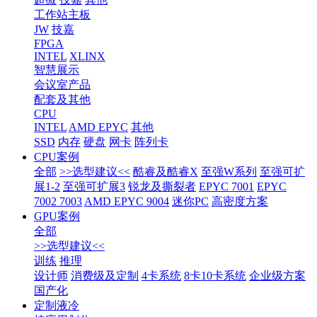
工作站主板
JW
技嘉
FPGA
INTEL
XLINX
智慧展示
会议室产品
配套及其他
CPU
INTEL
AMD EPYC
其他
SSD
内存
硬盘
网卡
阵列卡
CPU案例
全部
>>选型建议<<
酷睿及酷睿X
至强W系列
至强可扩
展1-2
至强可扩展3
锐龙及撕裂者
EPYC 7001
EPYC
7002 7003
AMD EPYC 9004
迷你PC
高密度方案
GPU案例
全部
>>选型建议<<
训练
推理
设计师
消费级及定制
4卡系统
8卡10卡系统
企业级方案
国产化
定制液冷