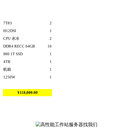
7T83
2
H12DSI
1
CPU 水冷
2
DDR4 RECC 64GB
16
980 1T SSD
1
4TB
1
机箱
1
1250W
1
¥118,000.00