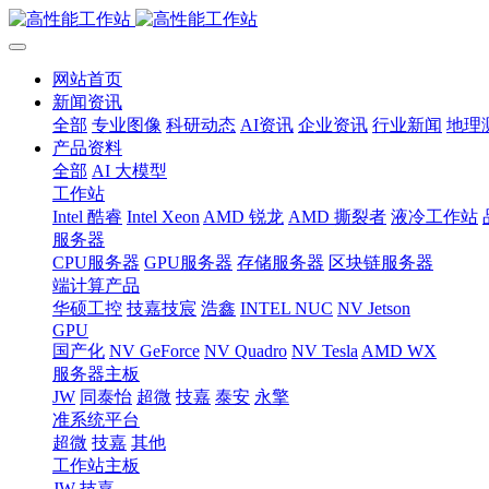
网站首页
新闻资讯
全部
专业图像
科研动态
AI资讯
企业资讯
行业新闻
地理
产品资料
全部
AI 大模型
工作站
Intel 酷睿
Intel Xeon
AMD 锐龙
AMD 撕裂者
液冷工作站
服务器
CPU服务器
GPU服务器
存储服务器
区块链服务器
端计算产品
华硕工控
技嘉技宸
浩鑫
INTEL NUC
NV Jetson
GPU
国产化
NV GeForce
NV Quadro
NV Tesla
AMD WX
服务器主板
JW
同泰怡
超微
技嘉
泰安
永擎
准系统平台
超微
技嘉
其他
工作站主板
JW
技嘉