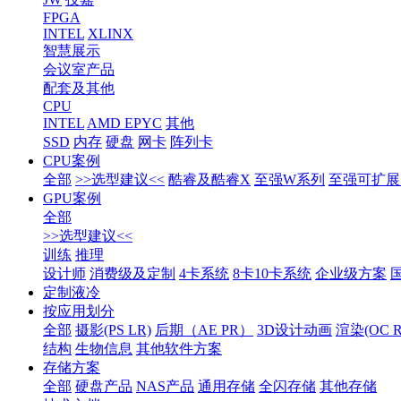
FPGA
INTEL
XLINX
智慧展示
会议室产品
配套及其他
CPU
INTEL
AMD EPYC
其他
SSD
内存
硬盘
网卡
阵列卡
CPU案例
全部
>>选型建议<<
酷睿及酷睿X
至强W系列
至强可扩展1
GPU案例
全部
>>选型建议<<
训练
推理
设计师
消费级及定制
4卡系统
8卡10卡系统
企业级方案
定制液冷
按应用划分
全部
摄影(PS LR)
后期（AE PR）
3D设计动画
渲染(OC RS
结构
生物信息
其他软件方案
存储方案
全部
硬盘产品
NAS产品
通用存储
全闪存储
其他存储