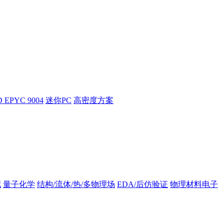
 EPYC 9004
迷你PC
高密度方案
拟
量子化学
结构/流体/热/多物理场
EDA/后仿验证
物理材料电子