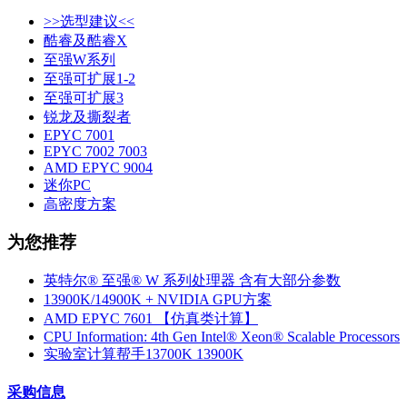
>>选型建议<<
酷睿及酷睿X
至强W系列
至强可扩展1-2
至强可扩展3
锐龙及撕裂者
EPYC 7001
EPYC 7002 7003
AMD EPYC 9004
迷你PC
高密度方案
为您推荐
英特尔® 至强® W 系列处理器 含有大部分参数
13900K/14900K + NVIDIA GPU方案
AMD EPYC 7601 【仿真类计算】
CPU Information: 4th Gen Intel® Xeon® Scalable Processors
实验室计算帮手13700K 13900K
采购信息