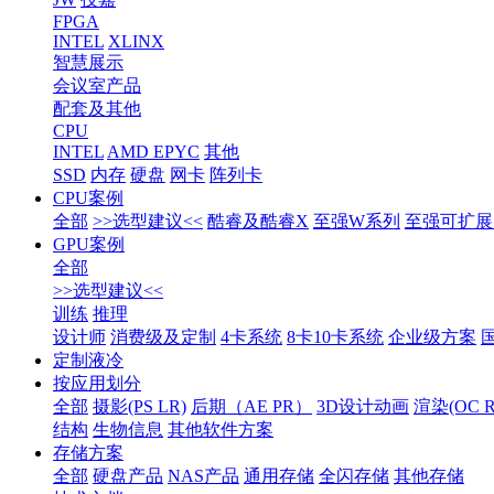
FPGA
INTEL
XLINX
智慧展示
会议室产品
配套及其他
CPU
INTEL
AMD EPYC
其他
SSD
内存
硬盘
网卡
阵列卡
CPU案例
全部
>>选型建议<<
酷睿及酷睿X
至强W系列
至强可扩展1
GPU案例
全部
>>选型建议<<
训练
推理
设计师
消费级及定制
4卡系统
8卡10卡系统
企业级方案
定制液冷
按应用划分
全部
摄影(PS LR)
后期（AE PR）
3D设计动画
渲染(OC RS
结构
生物信息
其他软件方案
存储方案
全部
硬盘产品
NAS产品
通用存储
全闪存储
其他存储