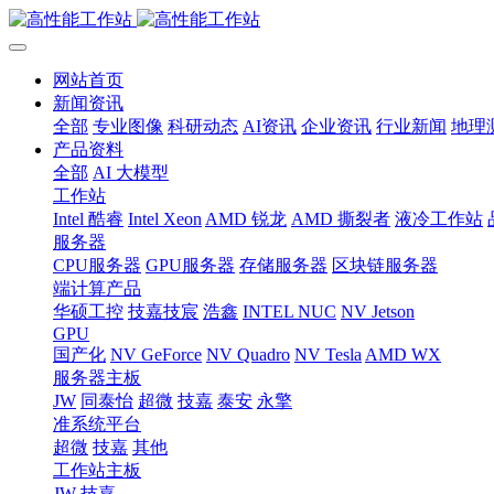
网站首页
新闻资讯
全部
专业图像
科研动态
AI资讯
企业资讯
行业新闻
地理
产品资料
全部
AI 大模型
工作站
Intel 酷睿
Intel Xeon
AMD 锐龙
AMD 撕裂者
液冷工作站
服务器
CPU服务器
GPU服务器
存储服务器
区块链服务器
端计算产品
华硕工控
技嘉技宸
浩鑫
INTEL NUC
NV Jetson
GPU
国产化
NV GeForce
NV Quadro
NV Tesla
AMD WX
服务器主板
JW
同泰怡
超微
技嘉
泰安
永擎
准系统平台
超微
技嘉
其他
工作站主板
JW
技嘉