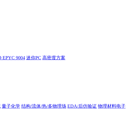
 EPYC 9004
迷你PC
高密度方案
拟
量子化学
结构/流体/热/多物理场
EDA/后仿验证
物理材料电子