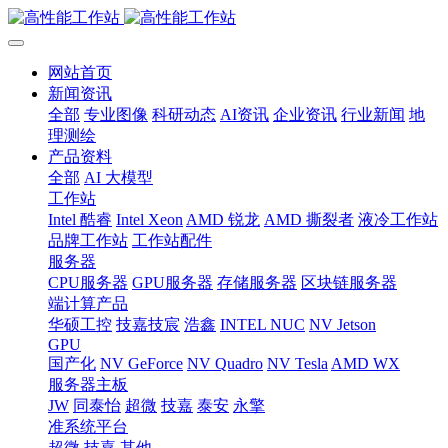
网站首页
新闻资讯
全部
专业图像
科研动态
AI资讯
企业资讯
行业新闻
地
理测绘
产品资料
全部
AI 大模型
工作站
Intel 酷睿
Intel Xeon
AMD 锐龙
AMD 撕裂者
液冷工作站
品牌工作站
工作站配件
服务器
CPU服务器
GPU服务器
存储服务器
区块链服务器
端计算产品
华硕工控
技嘉技宸
浩鑫
INTEL NUC
NV Jetson
GPU
国产化
NV GeForce
NV Quadro
NV Tesla
AMD WX
服务器主板
JW
同泰怡
超微
技嘉
泰安
永擎
准系统平台
超微
技嘉
其他