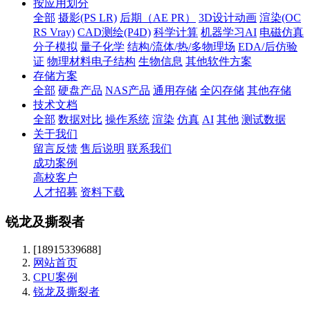
按应用划分
全部
摄影(PS LR)
后期（AE PR）
3D设计动画
渲染(OC
RS Vray)
CAD测绘(P4D)
科学计算
机器学习AI
电磁仿真
分子模拟
量子化学
结构/流体/热/多物理场
EDA/后仿验
证
物理材料电子结构
生物信息
其他软件方案
存储方案
全部
硬盘产品
NAS产品
通用存储
全闪存储
其他存储
技术文档
全部
数据对比
操作系统
渲染
仿真
AI
其他
测试数据
关于我们
留言反馈
售后说明
联系我们
成功案例
高校客户
人才招募
资料下载
锐龙及撕裂者
[18915339688]
网站首页
CPU案例
锐龙及撕裂者