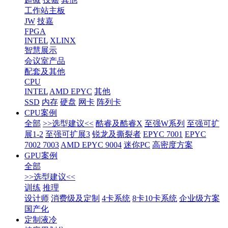
工作站主板
JW
技嘉
FPGA
INTEL
XLINX
智慧展示
会议室产品
配套及其他
CPU
INTEL
AMD EPYC
其他
SSD
内存
硬盘
网卡
阵列卡
CPU案例
全部
>>选型建议<<
酷睿及酷睿X
至强W系列
至强可扩
展1-2
至强可扩展3
锐龙及撕裂者
EPYC 7001
EPYC
7002 7003
AMD EPYC 9004
迷你PC
高密度方案
GPU案例
全部
>>选型建议<<
训练
推理
设计师
消费级及定制
4卡系统
8卡10卡系统
企业级方案
国产化
定制液冷