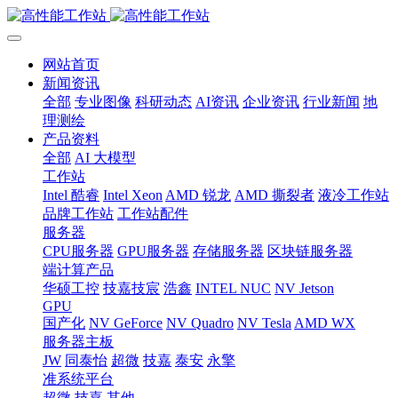
网站首页
新闻资讯
全部
专业图像
科研动态
AI资讯
企业资讯
行业新闻
地
理测绘
产品资料
全部
AI 大模型
工作站
Intel 酷睿
Intel Xeon
AMD 锐龙
AMD 撕裂者
液冷工作站
品牌工作站
工作站配件
服务器
CPU服务器
GPU服务器
存储服务器
区块链服务器
端计算产品
华硕工控
技嘉技宸
浩鑫
INTEL NUC
NV Jetson
GPU
国产化
NV GeForce
NV Quadro
NV Tesla
AMD WX
服务器主板
JW
同泰怡
超微
技嘉
泰安
永擎
准系统平台
超微
技嘉
其他