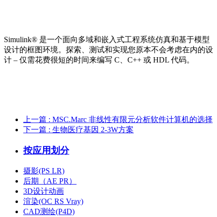
Simulink® 是一个面向多域和嵌入式工程系统仿真和基于模型
设计的框图环境。探索、测试和实现您原本不会考虑在内的设
计 – 仅需花费很短的时间来编写 C、C++ 或 HDL 代码。
上一篇
: MSC.Marc 非线性有限元分析软件计算机的选择
下一篇
: 生物医疗基因 2-3W方案
按应用划分
摄影(PS LR)
后期（AE PR）
3D设计动画
渲染(OC RS Vray)
CAD测绘(P4D)