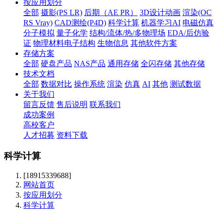
按应用划分
全部
摄影(PS LR)
后期（AE PR）
3D设计动画
渲染(OC
RS Vray)
CAD测绘(P4D)
科学计算
机器学习AI
电磁仿真
分子模拟
量子化学
结构/流体/热/多物理场
EDA/后仿验
证
物理材料电子结构
生物信息
其他软件方案
存储方案
全部
硬盘产品
NAS产品
通用存储
全闪存储
其他存储
技术文档
全部
数据对比
操作系统
渲染
仿真
AI
其他
测试数据
关于我们
留言反馈
售后说明
联系我们
成功案例
高校客户
人才招募
资料下载
科学计算
[18915339688]
网站首页
按应用划分
科学计算