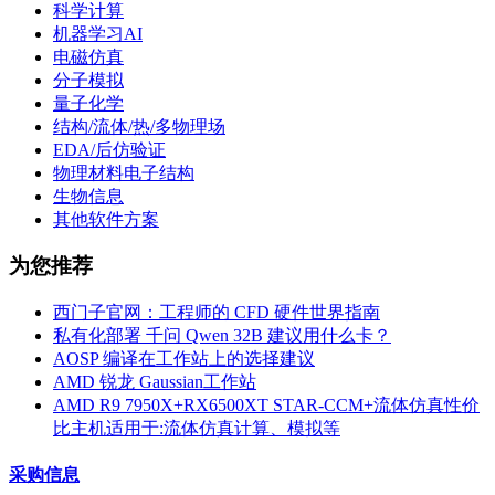
科学计算
机器学习AI
电磁仿真
分子模拟
量子化学
结构/流体/热/多物理场
EDA/后仿验证
物理材料电子结构
生物信息
其他软件方案
为您推荐
西门子官网：工程师的 CFD 硬件世界指南
私有化部署 千问 Qwen 32B 建议用什么卡？
AOSP 编译在工作站上的选择建议
AMD 锐龙 Gaussian工作站
AMD R9 7950X+RX6500XT STAR-CCM+流体仿真性价
比主机适用于:流体仿真计算、模拟等
采购信息