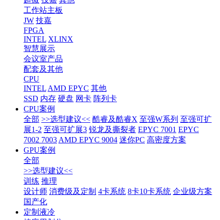
工作站主板
JW
技嘉
FPGA
INTEL
XLINX
智慧展示
会议室产品
配套及其他
CPU
INTEL
AMD EPYC
其他
SSD
内存
硬盘
网卡
阵列卡
CPU案例
全部
>>选型建议<<
酷睿及酷睿X
至强W系列
至强可扩
展1-2
至强可扩展3
锐龙及撕裂者
EPYC 7001
EPYC
7002 7003
AMD EPYC 9004
迷你PC
高密度方案
GPU案例
全部
>>选型建议<<
训练
推理
设计师
消费级及定制
4卡系统
8卡10卡系统
企业级方案
国产化
定制液冷