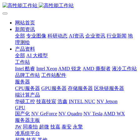
网站首页
新闻资讯
全部
专业图像
科研动态
AI资讯
企业资讯
行业新闻
地
理测绘
产品资料
全部
AI 大模型
工作站
Intel 酷睿
Intel Xeon
AMD 锐龙
AMD 撕裂者
液冷工作站
品牌工作站
工作站配件
服务器
CPU服务器
GPU服务器
存储服务器
区块链服务器
端计算产品
华硕工控
技嘉技宸
浩鑫
INTEL NUC
NV Jetson
GPU
国产化
NV GeForce
NV Quadro
NV Tesla
AMD WX
服务器主板
JW
同泰怡
超微
技嘉
泰安
永擎
准系统平台
超微
技嘉
其他