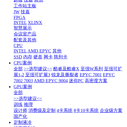
工作站主板
JW
技嘉
FPGA
INTEL
XLINX
智慧展示
会议室产品
配套及其他
CPU
INTEL
AMD EPYC
其他
SSD
内存
硬盘
网卡
阵列卡
CPU案例
全部
>>选型建议<<
酷睿及酷睿X
至强W系列
至强可扩
展1-2
至强可扩展3
锐龙及撕裂者
EPYC 7001
EPYC
7002 7003
AMD EPYC 9004
迷你PC
高密度方案
GPU案例
全部
>>选型建议<<
训练
推理
设计师
消费级及定制
4卡系统
8卡10卡系统
企业级方案
国产化
定制液冷