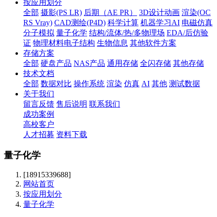
按应用划分
全部
摄影(PS LR)
后期（AE PR）
3D设计动画
渲染(OC
RS Vray)
CAD测绘(P4D)
科学计算
机器学习AI
电磁仿真
分子模拟
量子化学
结构/流体/热/多物理场
EDA/后仿验
证
物理材料电子结构
生物信息
其他软件方案
存储方案
全部
硬盘产品
NAS产品
通用存储
全闪存储
其他存储
技术文档
全部
数据对比
操作系统
渲染
仿真
AI
其他
测试数据
关于我们
留言反馈
售后说明
联系我们
成功案例
高校客户
人才招募
资料下载
量子化学
[18915339688]
网站首页
按应用划分
量子化学