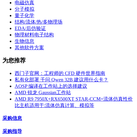
电磁仿真
分子模拟
量子化学
结构/流体/热/多物理场
EDA/后仿验证
物理材料电子结构
生物信息
其他软件方案
为您推荐
西门子官网：工程师的 CFD 硬件世界指南
私有化部署 千问 Qwen 32B 建议用什么卡？
AOSP 编译在工作站上的选择建议
AMD 锐龙 Gaussian工作站
AMD R9 7950X+RX6500XT STAR-CCM+流体仿真性价
比主机适用于:流体仿真计算、模拟等
采购信息
采购指导