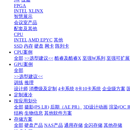
FPGA
INTEL
XLINX
智慧展示
会议室产品
配套及其他
CPU
INTEL
AMD EPYC
其他
SSD
内存
硬盘
网卡
阵列卡
CPU案例
全部
>>选型建议<<
酷睿及酷睿X
至强W系列
至强可扩展1
GPU案例
全部
>>选型建议<<
训练
推理
设计师
消费级及定制
4卡系统
8卡10卡系统
企业级方案
定制液冷
按应用划分
全部
摄影(PS LR)
后期（AE PR）
3D设计动画
渲染(OC RS
结构
生物信息
其他软件方案
存储方案
全部
硬盘产品
NAS产品
通用存储
全闪存储
其他存储