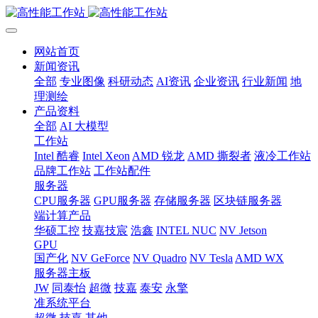
网站首页
新闻资讯
全部
专业图像
科研动态
AI资讯
企业资讯
行业新闻
地
理测绘
产品资料
全部
AI 大模型
工作站
Intel 酷睿
Intel Xeon
AMD 锐龙
AMD 撕裂者
液冷工作站
品牌工作站
工作站配件
服务器
CPU服务器
GPU服务器
存储服务器
区块链服务器
端计算产品
华硕工控
技嘉技宸
浩鑫
INTEL NUC
NV Jetson
GPU
国产化
NV GeForce
NV Quadro
NV Tesla
AMD WX
服务器主板
JW
同泰怡
超微
技嘉
泰安
永擎
准系统平台
超微
技嘉
其他