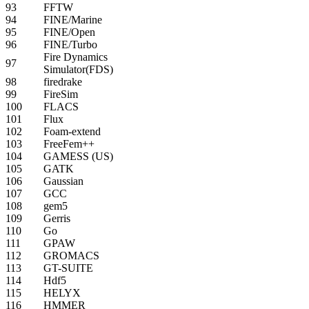
93
FFTW
94
FINE/Marine
95
FINE/Open
96
FINE/Turbo
Fire Dynamics
97
Simulator(FDS)
98
firedrake
99
FireSim
100
FLACS
101
Flux
102
Foam-extend
103
FreeFem++
104
GAMESS (US)
105
GATK
106
Gaussian
107
GCC
108
gem5
109
Gerris
110
Go
111
GPAW
112
GROMACS
113
GT-SUITE
114
Hdf5
115
HELYX
116
HMMER