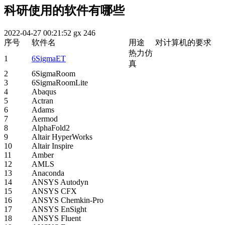
科研使用的软件有哪些
2022-04-27 00:21:52
gx
246
序号
软件名
用途
对计算机的要求
热力仿
1
6SigmaET
真
2
6SigmaRoom
3
6SigmaRoomLite
4
Abaqus
5
Actran
6
Adams
7
Aermod
8
AlphaFold2
9
Altair HyperWorks
10
Altair Inspire
11
Amber
12
AMLS
13
Anaconda
14
ANSYS Autodyn
15
ANSYS CFX
16
ANSYS Chemkin-Pro
17
ANSYS EnSight
18
ANSYS Fluent