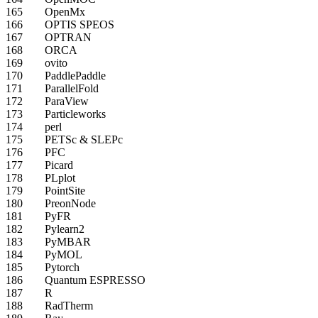
165
OpenMx
166
OPTIS SPEOS
167
OPTRAN
168
ORCA
169
ovito
170
PaddlePaddle
171
ParallelFold
172
ParaView
173
Particleworks
174
perl
175
PETSc & SLEPc
176
PFC
177
Picard
178
PLplot
179
PointSite
180
PreonNode
181
PyFR
182
Pylearn2
183
PyMBAR
184
PyMOL
185
Pytorch
186
Quantum ESPRESSO
187
R
188
RadTherm