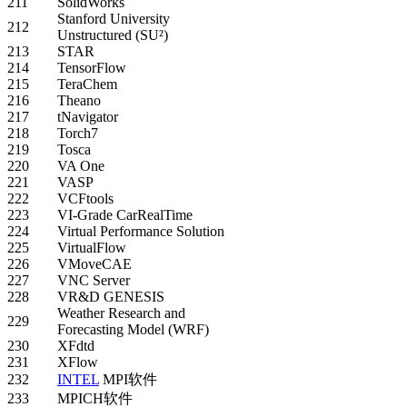
211
SolidWorks
Stanford University
212
Unstructured (SU²)
213
STAR
214
TensorFlow
215
TeraChem
216
Theano
217
tNavigator
218
Torch7
219
Tosca
220
VA One
221
VASP
222
VCFtools
223
VI-Grade CarRealTime
224
Virtual Performance Solution
225
VirtualFlow
226
VMoveCAE
227
VNC Server
228
VR&D GENESIS
Weather Research and
229
Forecasting Model (WRF)
230
XFdtd
231
XFlow
232
INTEL
MPI软件
233
MPICH软件