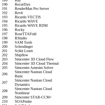
189
Ray
190
RecurDyn
191
RenderMan Pro Server
192
Revit
193
Ricardo VECTIS
194
Ricardo WAVE
195
Ricardo WAVE RDM
196
Rocky
197
RoseTTAFold
198
RStudio
199
SAM Tools
200
Schrodinger
201
Scikit Learn
202
Shipflow
203
Simcenter 3D Cloud Flow
204
Simcenter 3D Cloud Thermal
205
Simcenter Amesim Solver
Simcenter Nastran Cloud
206
Basic
Simcenter Nastran Cloud
207
Dynamics
Simcenter Nastran Cloud
208
Nonlinear
209
Simcenter STAR-CCM+
210
SOAPnuke