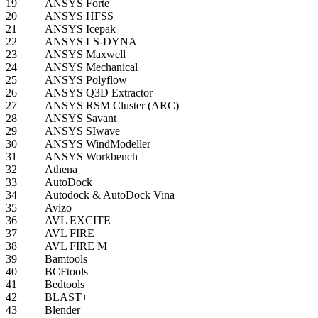
19
ANSYS Forte
20
ANSYS HFSS
21
ANSYS Icepak
22
ANSYS LS-DYNA
23
ANSYS Maxwell
24
ANSYS Mechanical
25
ANSYS Polyflow
26
ANSYS Q3D Extractor
27
ANSYS RSM Cluster (ARC)
28
ANSYS Savant
29
ANSYS SIwave
30
ANSYS WindModeller
31
ANSYS Workbench
32
Athena
33
AutoDock
34
Autodock & AutoDock Vina
35
Avizo
36
AVL EXCITE
37
AVL FIRE
38
AVL FIRE M
39
Bamtools
40
BCFtools
41
Bedtools
42
BLAST+
43
Blender