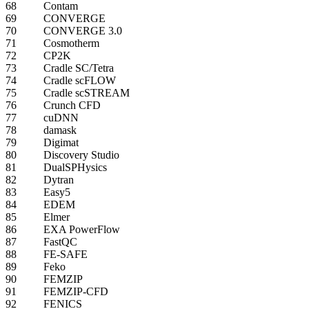
68
Contam
69
CONVERGE
70
CONVERGE 3.0
71
Cosmotherm
72
CP2K
73
Cradle SC/Tetra
74
Cradle scFLOW
75
Cradle scSTREAM
76
Crunch CFD
77
cuDNN
78
damask
79
Digimat
80
Discovery Studio
81
DualSPHysics
82
Dytran
83
Easy5
84
EDEM
85
Elmer
86
EXA PowerFlow
87
FastQC
88
FE-SAFE
89
Feko
90
FEMZIP
91
FEMZIP-CFD
92
FENICS