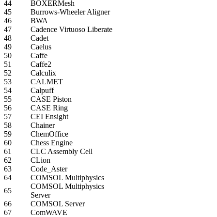
44
BOXERMesh
45
Burrows-Wheeler Aligner
46
BWA
47
Cadence Virtuoso Liberate
48
Cadet
49
Caelus
50
Caffe
51
Caffe2
52
Calculix
53
CALMET
54
Calpuff
55
CASE Piston
56
CASE Ring
57
CEI Ensight
58
Chainer
59
ChemOffice
60
Chess Engine
61
CLC Assembly Cell
62
CLion
63
Code_Aster
64
COMSOL Multiphysics
COMSOL Multiphysics
65
Server
66
COMSOL Server
67
ComWAVE