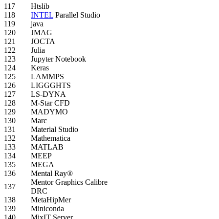
117
Htslib
118
INTEL
Parallel Studio
119
java
120
JMAG
121
JOCTA
122
Julia
123
Jupyter Notebook
124
Keras
125
LAMMPS
126
LIGGGHTS
127
LS-DYNA
128
M-Star CFD
129
MADYMO
130
Marc
131
Material Studio
132
Mathematica
133
MATLAB
134
MEEP
135
MEGA
136
Mental Ray®
Mentor Graphics Calibre
137
DRC
138
MetaHipMer
139
Miniconda
140
MixIT Server