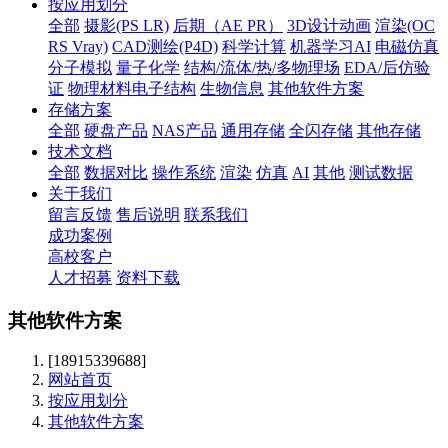
按应用划分
全部
摄影(PS LR)
后期（AE PR）
3D设计动画
渲染(OC
RS Vray)
CAD测绘(P4D)
科学计算
机器学习AI
电磁仿真
分子模拟
量子化学
结构/流体/热/多物理场
EDA/后仿验
证
物理材料电子结构
生物信息
其他软件方案
存储方案
全部
硬盘产品
NAS产品
通用存储
全闪存储
其他存储
技术文档
全部
数据对比
操作系统
渲染
仿真
AI
其他
测试数据
关于我们
留言反馈
售后说明
联系我们
成功案例
高校客户
人才招募
资料下载
其他软件方案
[18915339688]
网站首页
按应用划分
其他软件方案