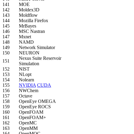
141
MOE
142
Moldex3D
143
Moldflow
144
Mozilla Firefox
145
MrBayes
146
MSC Nastran
147
Mxnet
148
NAMD
149
Network Simulator
150
NEURON
Nexus Suite Reservoir
151
Simulation
152
NIST
153
NLopt
154
Nolearn
155
NVIDIA
CUDA
156
NWChem
157
Octave
158
OpenEye OMEGA
159
OpenEye ROCS
160
OpenFOAM
161
OpenFOAM+
162
OpenMC
163
OpenMM
164
OpenMOC