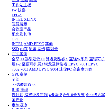
工作站主板
JW
技嘉
FPGA
INTEL
XLINX
智慧展示
会议室产品
配套及其他
CPU
INTEL
AMD EPYC
其他
SSD
内存
硬盘
网卡
阵列卡
CPU案例
全部
>>选型建议<<
酷睿及酷睿X
至强W系列
至强可扩
展1-2
至强可扩展3
锐龙及撕裂者
EPYC 7001
EPYC
7002 7003
AMD EPYC 9004
迷你PC
高密度方案
GPU案例
全部
>>选型建议<<
训练
推理
设计师
消费级及定制
4卡系统
8卡10卡系统
企业级方案
国产化
定制液冷