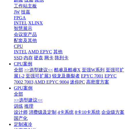
工作站主板
JW
技嘉
FPGA
INTEL
XLINX
智慧展示
会议室产品
配套及其他
CPU
INTEL
AMD EPYC
其他
SSD
内存
硬盘
网卡
阵列卡
CPU案例
全部
>>选型建议<<
酷睿及酷睿X
至强W系列
至强可扩
展1-2
至强可扩展3
锐龙及撕裂者
EPYC 7001
EPYC
7002 7003
AMD EPYC 9004
迷你PC
高密度方案
GPU案例
全部
>>选型建议<<
训练
推理
设计师
消费级及定制
4卡系统
8卡10卡系统
企业级方案
国产化
定制液冷