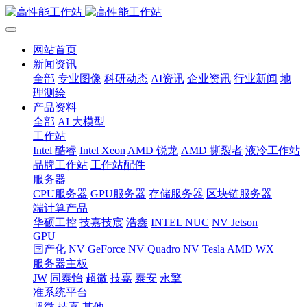
网站首页
新闻资讯
全部
专业图像
科研动态
AI资讯
企业资讯
行业新闻
地
理测绘
产品资料
全部
AI 大模型
工作站
Intel 酷睿
Intel Xeon
AMD 锐龙
AMD 撕裂者
液冷工作站
品牌工作站
工作站配件
服务器
CPU服务器
GPU服务器
存储服务器
区块链服务器
端计算产品
华硕工控
技嘉技宸
浩鑫
INTEL NUC
NV Jetson
GPU
国产化
NV GeForce
NV Quadro
NV Tesla
AMD WX
服务器主板
JW
同泰怡
超微
技嘉
泰安
永擎
准系统平台
超微
技嘉
其他