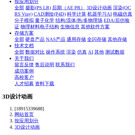
按应用划分
全部
摄影(PS LR)
后期（AE PR）
3D设计动画
渲染(OC
RS Vray)
CAD测绘(P4D)
科学计算
机器学习AI
电磁仿真
分子模拟
量子化学
结构/流体/热/多物理场
EDA/后仿验
证
物理材料电子结构
生物信息
其他软件方案
存储方案
全部
硬盘产品
NAS产品
通用存储
全闪存储
其他存储
技术文档
全部
数据对比
操作系统
渲染
仿真
AI
其他
测试数据
关于我们
留言反馈
售后说明
联系我们
成功案例
高校客户
人才招募
资料下载
3D设计动画
[18915339688]
网站首页
按应用划分
3D设计动画