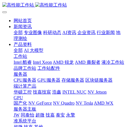
网站首页
新闻资讯
全部
专业图像
科研动态
AI资讯
企业资讯
行业新闻
地
理测绘
产品资料
全部
AI 大模型
工作站
Intel 酷睿
Intel Xeon
AMD 锐龙
AMD 撕裂者
液冷工作站
品牌工作站
工作站配件
服务器
CPU服务器
GPU服务器
存储服务器
区块链服务器
端计算产品
华硕工控
技嘉技宸
浩鑫
INTEL NUC
NV Jetson
GPU
国产化
NV GeForce
NV Quadro
NV Tesla
AMD WX
服务器主板
JW
同泰怡
超微
技嘉
泰安
永擎
准系统平台
超微
技嘉
其他