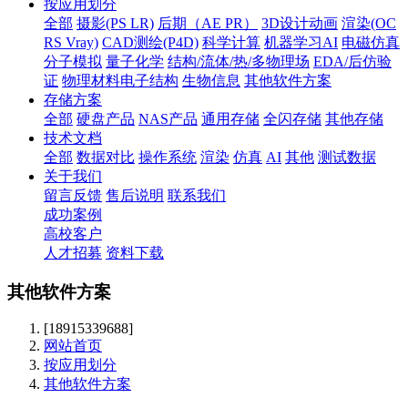
按应用划分
全部
摄影(PS LR)
后期（AE PR）
3D设计动画
渲染(OC
RS Vray)
CAD测绘(P4D)
科学计算
机器学习AI
电磁仿真
分子模拟
量子化学
结构/流体/热/多物理场
EDA/后仿验
证
物理材料电子结构
生物信息
其他软件方案
存储方案
全部
硬盘产品
NAS产品
通用存储
全闪存储
其他存储
技术文档
全部
数据对比
操作系统
渲染
仿真
AI
其他
测试数据
关于我们
留言反馈
售后说明
联系我们
成功案例
高校客户
人才招募
资料下载
其他软件方案
[18915339688]
网站首页
按应用划分
其他软件方案