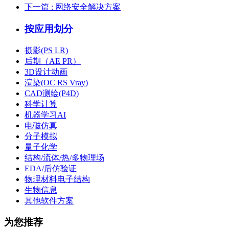
下一篇
: 网络安全解决方案
按应用划分
摄影(PS LR)
后期（AE PR）
3D设计动画
渲染(OC RS Vray)
CAD测绘(P4D)
科学计算
机器学习AI
电磁仿真
分子模拟
量子化学
结构/流体/热/多物理场
EDA/后仿验证
物理材料电子结构
生物信息
其他软件方案
为您推荐