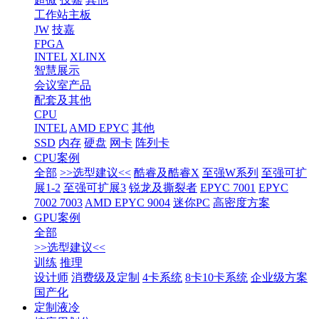
工作站主板
JW
技嘉
FPGA
INTEL
XLINX
智慧展示
会议室产品
配套及其他
CPU
INTEL
AMD EPYC
其他
SSD
内存
硬盘
网卡
阵列卡
CPU案例
全部
>>选型建议<<
酷睿及酷睿X
至强W系列
至强可扩
展1-2
至强可扩展3
锐龙及撕裂者
EPYC 7001
EPYC
7002 7003
AMD EPYC 9004
迷你PC
高密度方案
GPU案例
全部
>>选型建议<<
训练
推理
设计师
消费级及定制
4卡系统
8卡10卡系统
企业级方案
国产化
定制液冷