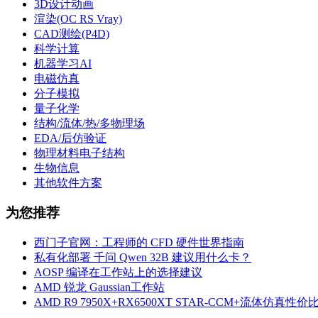
3D设计动画
渲染(OC RS Vray)
CAD测绘(P4D)
科学计算
机器学习AI
电磁仿真
分子模拟
量子化学
结构/流体/热/多物理场
EDA/后仿验证
物理材料电子结构
生物信息
其他软件方案
为您推荐
西门子官网：工程师的 CFD 硬件世界指南
私有化部署 千问 Qwen 32B 建议用什么卡？
AOSP 编译在工作站上的选择建议
AMD 锐龙 Gaussian工作站
AMD R9 7950X+RX6500XT STAR-CCM+流体