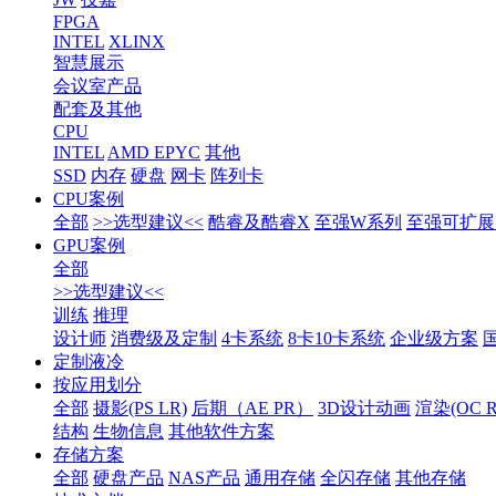
FPGA
INTEL
XLINX
智慧展示
会议室产品
配套及其他
CPU
INTEL
AMD EPYC
其他
SSD
内存
硬盘
网卡
阵列卡
CPU案例
全部
>>选型建议<<
酷睿及酷睿X
至强W系列
至强可扩展1
GPU案例
全部
>>选型建议<<
训练
推理
设计师
消费级及定制
4卡系统
8卡10卡系统
企业级方案
定制液冷
按应用划分
全部
摄影(PS LR)
后期（AE PR）
3D设计动画
渲染(OC RS
结构
生物信息
其他软件方案
存储方案
全部
硬盘产品
NAS产品
通用存储
全闪存储
其他存储