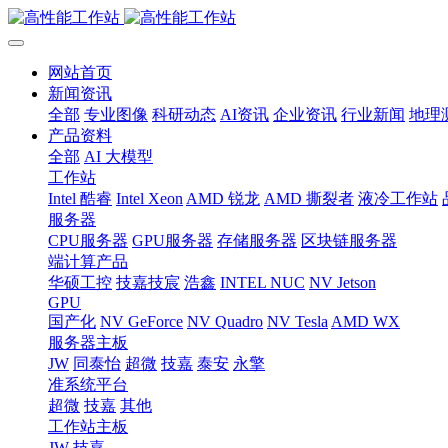
网站首页
新闻资讯
全部
专业图像
科研动态
AI资讯
企业资讯
行业新闻
地理
产品资料
全部
AI 大模型
工作站
Intel 酷睿
Intel Xeon
AMD 锐龙
AMD 撕裂者
液冷工作站
服务器
CPU服务器
GPU服务器
存储服务器
区块链服务器
端计算产品
华硕工控
技嘉技宸
浩鑫
INTEL NUC
NV Jetson
GPU
国产化
NV GeForce
NV Quadro
NV Tesla
AMD WX
服务器主板
JW
同泰怡
超微
技嘉
泰安
永擎
准系统平台
超微
技嘉
其他
工作站主板
JW
技嘉