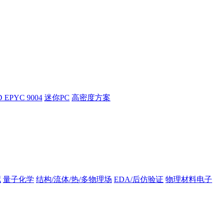
 EPYC 9004
迷你PC
高密度方案
拟
量子化学
结构/流体/热/多物理场
EDA/后仿验证
物理材料电子