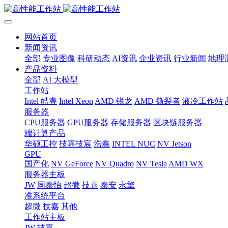
网站首页
新闻资讯
全部
专业图像
科研动态
AI资讯
企业资讯
行业新闻
地理
产品资料
全部
AI 大模型
工作站
Intel 酷睿
Intel Xeon
AMD 锐龙
AMD 撕裂者
液冷工作站
服务器
CPU服务器
GPU服务器
存储服务器
区块链服务器
端计算产品
华硕工控
技嘉技宸
浩鑫
INTEL NUC
NV Jetson
GPU
国产化
NV GeForce
NV Quadro
NV Tesla
AMD WX
服务器主板
JW
同泰怡
超微
技嘉
泰安
永擎
准系统平台
超微
技嘉
其他
工作站主板
JW
技嘉