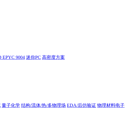
 EPYC 9004
迷你PC
高密度方案
拟
量子化学
结构/流体/热/多物理场
EDA/后仿验证
物理材料电子