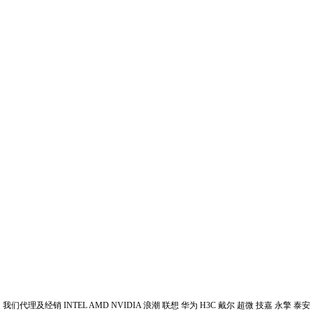
我们代理及经销 INTEL AMD NVIDIA 浪潮 联想 华为 H3C 戴尔 超微 技嘉 永擎 泰安