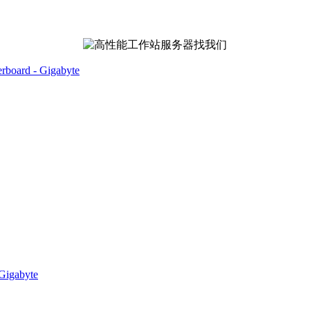
oard - Gigabyte
igabyte