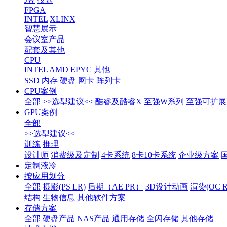
FPGA
INTEL
XLINX
智慧展示
会议室产品
配套及其他
CPU
INTEL
AMD EPYC
其他
SSD
内存
硬盘
网卡
阵列卡
CPU案例
全部
>>选型建议<<
酷睿及酷睿X
至强W系列
至强可扩展1
GPU案例
全部
>>选型建议<<
训练
推理
设计师
消费级及定制
4卡系统
8卡10卡系统
企业级方案
定制液冷
按应用划分
全部
摄影(PS LR)
后期（AE PR）
3D设计动画
渲染(OC RS
结构
生物信息
其他软件方案
存储方案
全部
硬盘产品
NAS产品
通用存储
全闪存储
其他存储