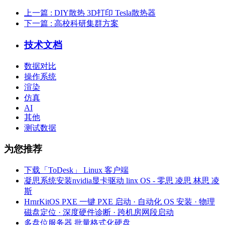
上一篇
: DIY散热 3D打印 Tesla散热器
下一篇
: 高校科研集群方案
技术文档
数据对比
操作系统
渲染
仿真
AI
其他
测试数据
为您推荐
下载「ToDesk」 Linux 客户端
凝思系统安装nvidia显卡驱动 linx OS - 零思 凌思 林思 凌
斯
HrnrKitOS PXE 一键 PXE 启动 · 自动化 OS 安装 · 物理
磁盘定位 · 深度硬件诊断 · 跨机房网段启动
多盘位服务器 批量格式化硬盘