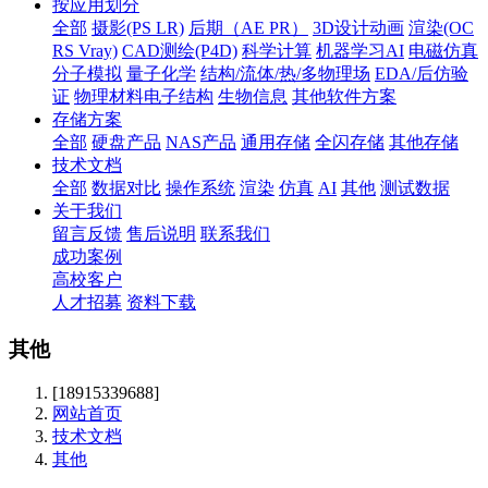
按应用划分
全部
摄影(PS LR)
后期（AE PR）
3D设计动画
渲染(OC
RS Vray)
CAD测绘(P4D)
科学计算
机器学习AI
电磁仿真
分子模拟
量子化学
结构/流体/热/多物理场
EDA/后仿验
证
物理材料电子结构
生物信息
其他软件方案
存储方案
全部
硬盘产品
NAS产品
通用存储
全闪存储
其他存储
技术文档
全部
数据对比
操作系统
渲染
仿真
AI
其他
测试数据
关于我们
留言反馈
售后说明
联系我们
成功案例
高校客户
人才招募
资料下载
其他
[18915339688]
网站首页
技术文档
其他