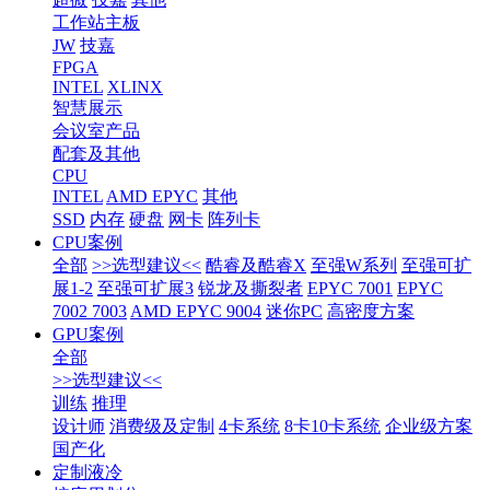
工作站主板
JW
技嘉
FPGA
INTEL
XLINX
智慧展示
会议室产品
配套及其他
CPU
INTEL
AMD EPYC
其他
SSD
内存
硬盘
网卡
阵列卡
CPU案例
全部
>>选型建议<<
酷睿及酷睿X
至强W系列
至强可扩
展1-2
至强可扩展3
锐龙及撕裂者
EPYC 7001
EPYC
7002 7003
AMD EPYC 9004
迷你PC
高密度方案
GPU案例
全部
>>选型建议<<
训练
推理
设计师
消费级及定制
4卡系统
8卡10卡系统
企业级方案
国产化
定制液冷