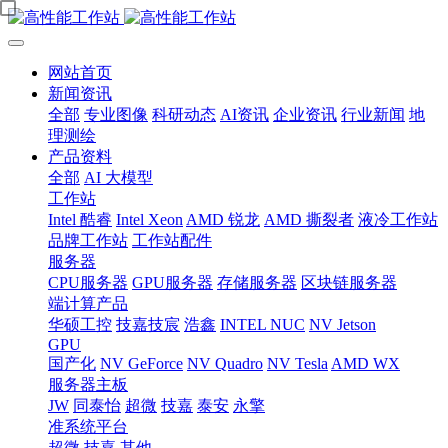
网站首页
新闻资讯
全部
专业图像
科研动态
AI资讯
企业资讯
行业新闻
地
理测绘
产品资料
全部
AI 大模型
工作站
Intel 酷睿
Intel Xeon
AMD 锐龙
AMD 撕裂者
液冷工作站
品牌工作站
工作站配件
服务器
CPU服务器
GPU服务器
存储服务器
区块链服务器
端计算产品
华硕工控
技嘉技宸
浩鑫
INTEL NUC
NV Jetson
GPU
国产化
NV GeForce
NV Quadro
NV Tesla
AMD WX
服务器主板
JW
同泰怡
超微
技嘉
泰安
永擎
准系统平台
超微
技嘉
其他