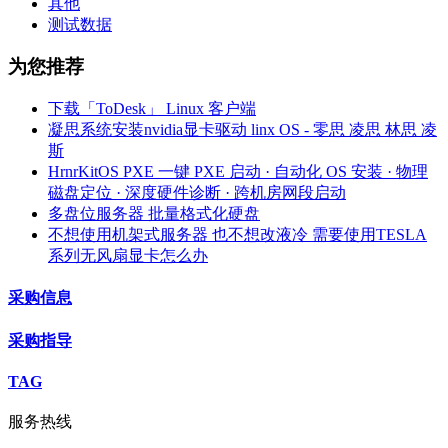
其他
测试数据
为您推荐
下载「ToDesk」 Linux 客户端
凝思系统安装nvidia显卡驱动 linx OS - 零思 凌思 林思 凌
斯
HrnrKitOS PXE 一键 PXE 启动 · 自动化 OS 安装 · 物理
磁盘定位 · 深度硬件诊断 · 跨机房网段启动
多盘位服务器 批量格式化硬盘
不想使用机架式服务器 也不想改液冷 需要使用TESLA
系列无风扇显卡怎么办
采购信息
采购指导
TAG
服务热线