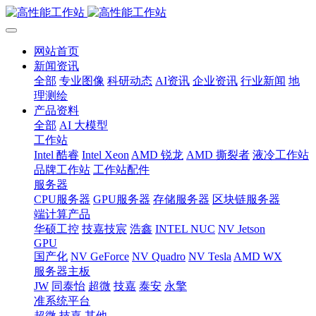
网站首页
新闻资讯
全部
专业图像
科研动态
AI资讯
企业资讯
行业新闻
地
理测绘
产品资料
全部
AI 大模型
工作站
Intel 酷睿
Intel Xeon
AMD 锐龙
AMD 撕裂者
液冷工作站
品牌工作站
工作站配件
服务器
CPU服务器
GPU服务器
存储服务器
区块链服务器
端计算产品
华硕工控
技嘉技宸
浩鑫
INTEL NUC
NV Jetson
GPU
国产化
NV GeForce
NV Quadro
NV Tesla
AMD WX
服务器主板
JW
同泰怡
超微
技嘉
泰安
永擎
准系统平台
超微
技嘉
其他