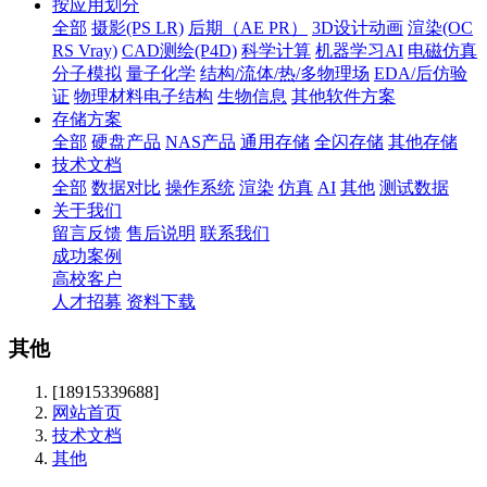
按应用划分
全部
摄影(PS LR)
后期（AE PR）
3D设计动画
渲染(OC
RS Vray)
CAD测绘(P4D)
科学计算
机器学习AI
电磁仿真
分子模拟
量子化学
结构/流体/热/多物理场
EDA/后仿验
证
物理材料电子结构
生物信息
其他软件方案
存储方案
全部
硬盘产品
NAS产品
通用存储
全闪存储
其他存储
技术文档
全部
数据对比
操作系统
渲染
仿真
AI
其他
测试数据
关于我们
留言反馈
售后说明
联系我们
成功案例
高校客户
人才招募
资料下载
其他
[18915339688]
网站首页
技术文档
其他