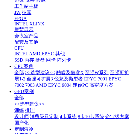
工作站主板
JW
技嘉
FPGA
INTEL
XLINX
智慧展示
会议室产品
配套及其他
CPU
INTEL
AMD EPYC
其他
SSD
内存
硬盘
网卡
阵列卡
CPU案例
全部
>>选型建议<<
酷睿及酷睿X
至强W系列
至强可扩
展1-2
至强可扩展3
锐龙及撕裂者
EPYC 7001
EPYC
7002 7003
AMD EPYC 9004
迷你PC
高密度方案
GPU案例
全部
>>选型建议<<
训练
推理
设计师
消费级及定制
4卡系统
8卡10卡系统
企业级方案
国产化
定制液冷