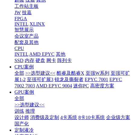
工作站主板
JW
技嘉
FPGA
INTEL
XLINX
智慧展示
会议室产品
配套及其他
CPU
INTEL
AMD EPYC
其他
SSD
内存
硬盘
网卡
阵列卡
CPU案例
全部
>>选型建议<<
酷睿及酷睿X
至强W系列
至强可扩
展1-2
至强可扩展3
锐龙及撕裂者
EPYC 7001
EPYC
7002 7003
AMD EPYC 9004
迷你PC
高密度方案
GPU案例
全部
>>选型建议<<
训练
推理
设计师
消费级及定制
4卡系统
8卡10卡系统
企业级方案
国产化
定制液冷