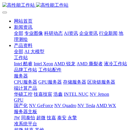
网站首页
新闻资讯
全部
专业图像
科研动态
AI资讯
企业资讯
行业新闻
地
理测绘
产品资料
全部
AI 大模型
工作站
Intel 酷睿
Intel Xeon
AMD 锐龙
AMD 撕裂者
液冷工作站
品牌工作站
工作站配件
服务器
CPU服务器
GPU服务器
存储服务器
区块链服务器
端计算产品
华硕工控
技嘉技宸
浩鑫
INTEL NUC
NV Jetson
GPU
国产化
NV GeForce
NV Quadro
NV Tesla
AMD WX
服务器主板
JW
同泰怡
超微
技嘉
泰安
永擎
准系统平台
超微
技嘉
其他