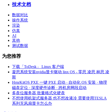
技术文档
数据对比
操作系统
渲染
仿真
AI
其他
测试数据
为您推荐
下载「ToDesk」 Linux 客户端
凝思系统安装nvidia显卡驱动 linx OS - 零思 凌思 林思 凌
斯
HrnrKitOS PXE 一键 PXE 启动 · 自动化 OS 安装 · 物理
磁盘定位 · 深度硬件诊断 · 跨机房网段启动
多盘位服务器 批量格式化硬盘
不想使用机架式服务器 也不想改液冷 需要使用TESLA
系列无风扇显卡怎么办