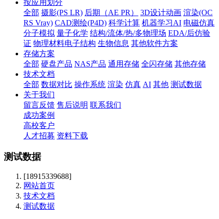
按应用划分
全部
摄影(PS LR)
后期（AE PR）
3D设计动画
渲染(OC
RS Vray)
CAD测绘(P4D)
科学计算
机器学习AI
电磁仿真
分子模拟
量子化学
结构/流体/热/多物理场
EDA/后仿验
证
物理材料电子结构
生物信息
其他软件方案
存储方案
全部
硬盘产品
NAS产品
通用存储
全闪存储
其他存储
技术文档
全部
数据对比
操作系统
渲染
仿真
AI
其他
测试数据
关于我们
留言反馈
售后说明
联系我们
成功案例
高校客户
人才招募
资料下载
测试数据
[18915339688]
网站首页
技术文档
测试数据