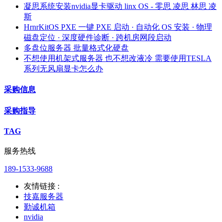
凝思系统安装nvidia显卡驱动 linx OS - 零思 凌思 林思 凌
斯
HrnrKitOS PXE 一键 PXE 启动 · 自动化 OS 安装 · 物理
磁盘定位 · 深度硬件诊断 · 跨机房网段启动
多盘位服务器 批量格式化硬盘
不想使用机架式服务器 也不想改液冷 需要使用TESLA
系列无风扇显卡怎么办
采购信息
采购指导
TAG
服务热线
189-1533-9688
友情链接 :
技嘉服务器
勤诚机箱
nvidia