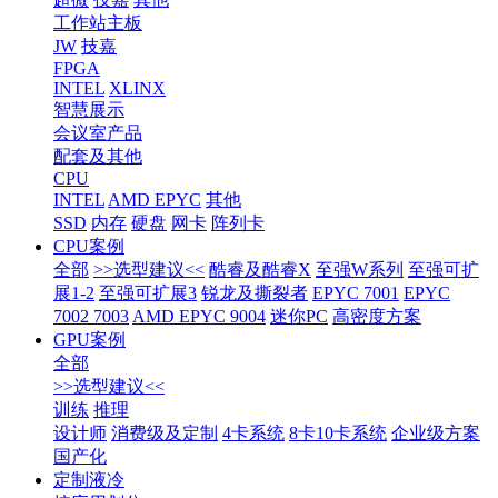
工作站主板
JW
技嘉
FPGA
INTEL
XLINX
智慧展示
会议室产品
配套及其他
CPU
INTEL
AMD EPYC
其他
SSD
内存
硬盘
网卡
阵列卡
CPU案例
全部
>>选型建议<<
酷睿及酷睿X
至强W系列
至强可扩
展1-2
至强可扩展3
锐龙及撕裂者
EPYC 7001
EPYC
7002 7003
AMD EPYC 9004
迷你PC
高密度方案
GPU案例
全部
>>选型建议<<
训练
推理
设计师
消费级及定制
4卡系统
8卡10卡系统
企业级方案
国产化
定制液冷