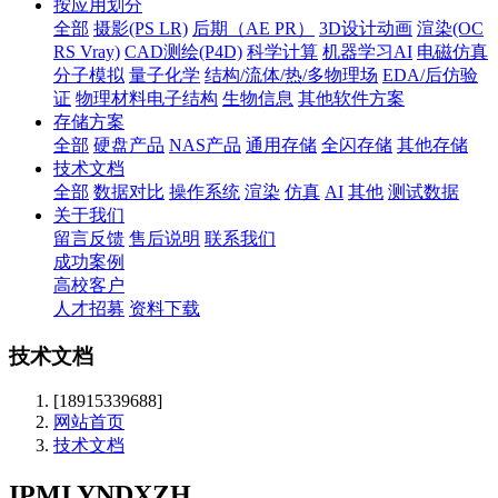
按应用划分
全部
摄影(PS LR)
后期（AE PR）
3D设计动画
渲染(OC
RS Vray)
CAD测绘(P4D)
科学计算
机器学习AI
电磁仿真
分子模拟
量子化学
结构/流体/热/多物理场
EDA/后仿验
证
物理材料电子结构
生物信息
其他软件方案
存储方案
全部
硬盘产品
NAS产品
通用存储
全闪存储
其他存储
技术文档
全部
数据对比
操作系统
渲染
仿真
AI
其他
测试数据
关于我们
留言反馈
售后说明
联系我们
成功案例
高校客户
人才招募
资料下载
技术文档
[18915339688]
网站首页
技术文档
IPMI YNDXZH