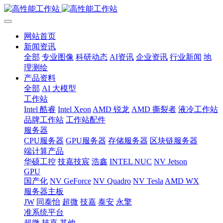
网站首页
新闻资讯
全部
专业图像
科研动态
AI资讯
企业资讯
行业新闻
地
理测绘
产品资料
全部
AI 大模型
工作站
Intel 酷睿
Intel Xeon
AMD 锐龙
AMD 撕裂者
液冷工作站
品牌工作站
工作站配件
服务器
CPU服务器
GPU服务器
存储服务器
区块链服务器
端计算产品
华硕工控
技嘉技宸
浩鑫
INTEL NUC
NV Jetson
GPU
国产化
NV GeForce
NV Quadro
NV Tesla
AMD WX
服务器主板
JW
同泰怡
超微
技嘉
泰安
永擎
准系统平台
超微
技嘉
其他